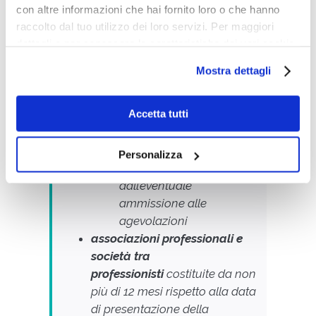
sociali
, composte al massimo
con altre informazioni che hai fornito loro o che hanno
da 9 soci:
raccolto dal tuo utilizzo dei loro servizi. Per maggiori
dettagli e per conoscere le caratteristiche dei vari cookie
costituite da non più di 12
utilizzati si invita a pendere visione
cookie policy
.
mesi rispetto alla data di
Mostra dettagli
presentazione della
domanda, purché
Accetta tutti
inattive
non ancora costituite, a
condizione che vengano
Personalizza
costituite entro 90 giorni
dall’eventuale
ammissione alle
agevolazioni
associazioni professionali e
società tra
professionisti
costituite da non
più di 12 mesi rispetto alla data
di presentazione della