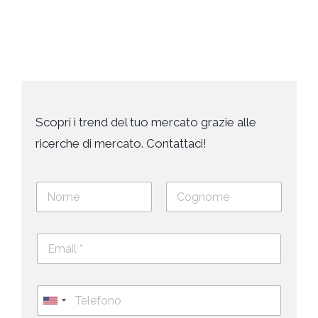
Scopri i trend del tuo mercato grazie alle
ricerche di mercato. Contattaci!
N
o
m
Nome
Cognome
e
E
e
m
c
a
o
i
g
T
l
n
e
U
*
o