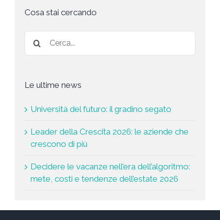
s
t
Cosa stai cercando
a
*
Le ultime news
Università del futuro: il gradino segato
Leader della Crescita 2026: le aziende che
crescono di più
Decidere le vacanze nell’era dell’algoritmo:
mete, costi e tendenze dell’estate 2026