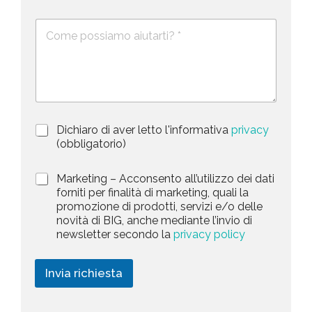
l
*
m
n
e
e
i
D
f
*
e
o
t
s
n
e
c
o
d
r
i
S
z
t
i
a
P
Dichiaro di aver letto l'informativa
privacy
o
r
n
(obbligatorio)
t
i
e
e
v
d
M
Marketing – Acconsento all’utilizzo dei dati
s
a
e
a
forniti per finalità di marketing, quali la
c
l
+
r
promozione di prodotti, servizi e/o delle
y
l
1
k
novità di BIG, anche mediante l’invio di
P
a
e
newsletter secondo la
privacy policy
o
r
t
l
i
i
i
c
n
Invia richiesta
c
h
g
y
i
*
e