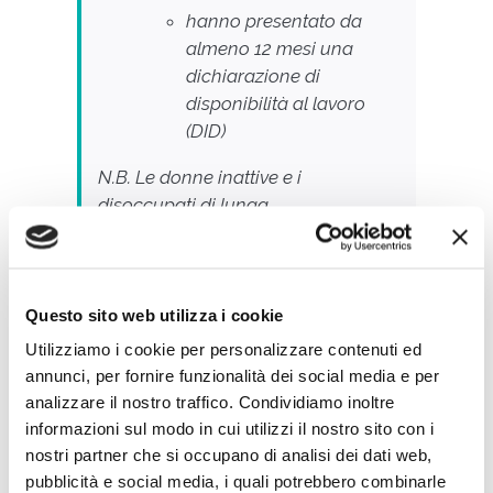
hanno presentato da
almeno 12 mesi una
dichiarazione di
disponibilità al lavoro
(DID)
N.B. Le donne inattive e i
disoccupati di lunga
durata
non
necessitano
di essere
iscritti a Garanzia Giovani.
Iniziative ammesse
Questo sito web utilizza i cookie
Utilizziamo i cookie per personalizzare contenuti ed
Possono chiedere i finanziamenti:
annunci, per fornire funzionalità dei social media e per
analizzare il nostro traffico. Condividiamo inoltre
imprese individuali; società di
informazioni sul modo in cui utilizzi il nostro sito con i
persone; società
nostri partner che si occupano di analisi dei dati web,
cooperative/cooperative
pubblicità e social media, i quali potrebbero combinarle