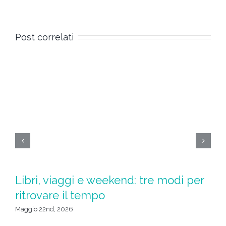
Post correlati
Libri, viaggi e weekend: tre modi per
S
ritrovare il tempo
u
da
Maggio 22nd, 2026
Apr