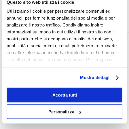
per le zone del bacino di utenza più lontane;
Questo sito web utilizza i cookie
la frequentazione di un’area specifica è
Utilizziamo i cookie per personalizzare contenuti ed
influenzata dalla presenza di punti vendita
annunci, per fornire funzionalità dei social media e per
concorrenti, anche se di dimensioni differenti.
analizzare il nostro traffico. Condividiamo inoltre
informazioni sul modo in cui utilizzi il nostro sito con i
nostri partner che si occupano di analisi dei dati web,
pubblicità e social media, i quali potrebbero combinarle
con altre informazioni che hai fornito loro o che hanno
raccolto dal tuo utilizzo dei loro servizi. Per maggiori
dettagli e per conoscere le caratteristiche dei vari cookie
utilizzati si invita a pendere visione
cookie policy
.
Mostra dettagli
Accetta tutti
Personalizza