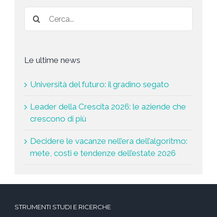
*
Le ultime news
Università del futuro: il gradino segato
Leader della Crescita 2026: le aziende che
crescono di più
Decidere le vacanze nell’era dell’algoritmo:
mete, costi e tendenze dell’estate 2026
STRUMENTI STUDI E RICERCHE