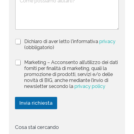
e
o
t
s
n
e
c
o
d
r
i
S
z
t
i
a
P
Dichiaro di aver letto l'informativa
privacy
o
r
n
(obbligatorio)
t
i
e
e
v
d
M
Marketing – Acconsento all’utilizzo dei dati
s
a
e
a
forniti per finalità di marketing, quali la
c
l
+
r
promozione di prodotti, servizi e/o delle
y
l
1
k
novità di BIG, anche mediante l’invio di
P
a
e
newsletter secondo la
privacy policy
o
r
t
l
i
i
i
c
n
Invia richiesta
c
h
g
y
i
*
e
s
t
Cosa stai cercando
a