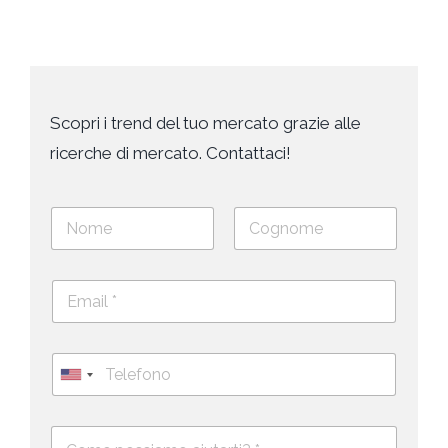
Scopri i trend del tuo mercato grazie alle
ricerche di mercato. Contattaci!
N
o
m
Nome
Cognome
e
E
e
m
c
a
o
i
g
T
l
n
e
U
*
o
l
*
m
n
e
e
i
D
f
*