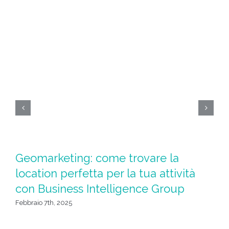
Geomarketing: come trovare la
R
location perfetta per la tua attività
gr
con Business Intelligence Group
s
Febbraio 7th, 2025
Gen