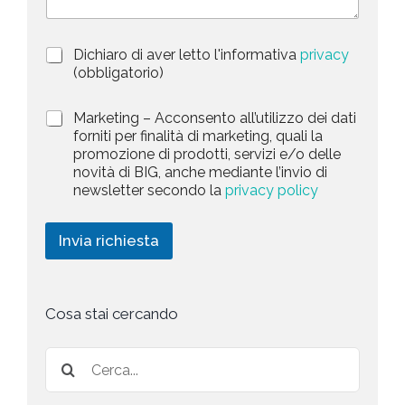
i
S
z
t
i
a
P
Dichiaro di aver letto l'informativa
privacy
o
r
n
(obbligatorio)
t
i
e
e
v
d
M
Marketing – Acconsento all’utilizzo dei dati
s
a
e
a
forniti per finalità di marketing, quali la
c
l
+
r
promozione di prodotti, servizi e/o delle
y
l
1
k
novità di BIG, anche mediante l’invio di
P
a
e
newsletter secondo la
privacy policy
o
r
t
l
i
i
i
c
n
Invia richiesta
c
h
g
y
i
*
e
s
t
Cosa stai cercando
a
*