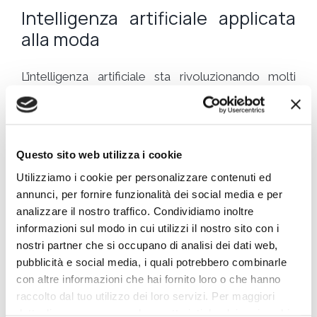
Intelligenza artificiale applicata
alla moda
L’intelligenza artificiale sta rivoluzionando molti
settori, e la moda non fa eccezione. Le aziende
stanno utilizzando l’IA per migliorare l’esperienza di
shopping online
, offrendo raccomandazioni
personalizzate, consulenza di stile virtuale e
Questo sito web utilizza i cookie
addirittura abiti su misura. Questa nicchia offre
Utilizziamo i cookie per personalizzare contenuti ed
opportunità per sviluppatori di software, esperti di
annunci, per fornire funzionalità dei social media e per
moda e aziende innovative che desiderano
analizzare il nostro traffico. Condividiamo inoltre
combinare moda e tecnologia.
informazioni sul modo in cui utilizzi il nostro sito con i
nostri partner che si occupano di analisi dei dati web,
Tecnologie per la mobilità
pubblicità e social media, i quali potrebbero combinarle
sostenibile
con altre informazioni che hai fornito loro o che hanno
raccolto dal tuo utilizzo dei loro servizi. Per maggiori
Con l’aumento della consapevolezza ambientale,
dettagli e per conoscere le caratteristiche dei vari cookie