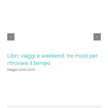
Libri, viaggi e weekend: tre modi per
S
ritrovare il tempo
u
da
Maggio 22nd, 2026
Apr