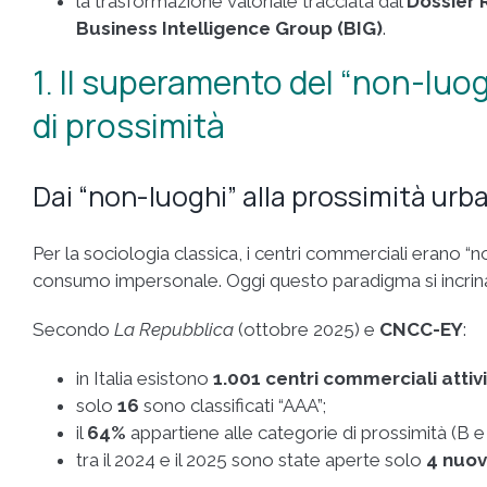
la trasformazione valoriale tracciata dal
Dossier 
Business Intelligence Group (BIG)
.
1. Il superamento del “non-luog
di prossimità
Dai “non-luoghi” alla prossimità urb
Per la sociologia classica, i centri commerciali erano “n
consumo impersonale. Oggi questo paradigma si incrin
Secondo
La Repubblica
(ottobre 2025) e
CNCC-EY
:
in Italia esistono
1.001 centri commerciali attivi
solo
16
sono classificati “AAA”;
il
64%
appartiene alle categorie di prossimità (B e B
tra il 2024 e il 2025 sono state aperte solo
4 nuov