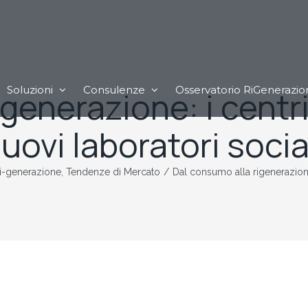
Soluzioni
Consulenze
Osservatorio RiGenerazio
igenerazione: i cent
uovi laboratori socia
i-generazione
,
Tendenze di Mercato
/
Dal consumo alla rigenerazione