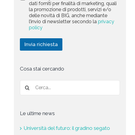
a
dati forniti per finalità di marketing, quali
c
l
+
r
la promozione di prodotti, servizi e/o
y
l
1
k
delle novità di BIG, anche mediante
P
a
e
l’invio di newsletter secondo la
privacy
o
r
t
l
policy
i
i
i
c
n
c
h
g
Invia richiesta
y
i
*
e
s
t
a
Cosa stai cercando
*
Le ultime news
Università del futuro: il gradino segato