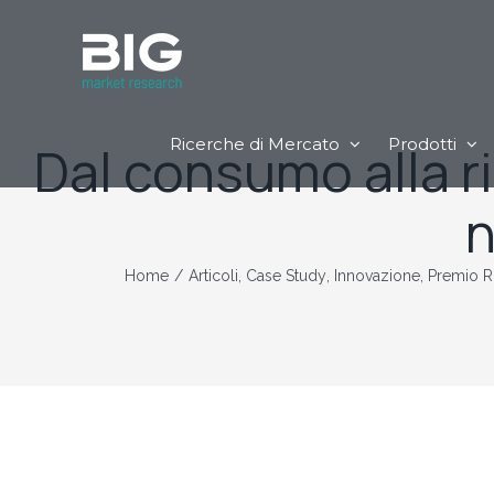
Ricerche di Mercato
Prodotti
Dal consumo alla r
n
Home
/
Articoli
,
Case Study
,
Innovazione
,
Premio R