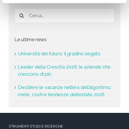
a
*
Le ultime news
Università del futuro: il gradino segato
Leader della Crescita 2026: le aziende che
crescono di più
Decidere le vacanze nell’era dell’algoritmo:
mete, costi e tendenze dell’estate 2026
STRUMENTI STUDI E RICERCHE