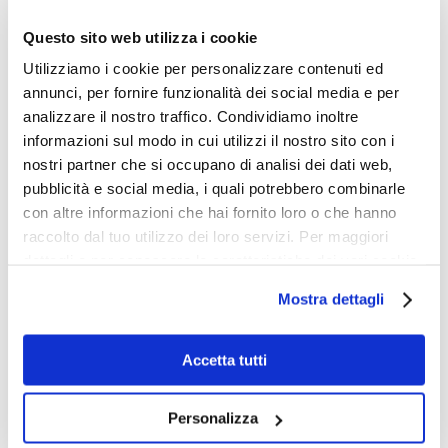
D
f
*
o
e
o
Questo sito web utilizza i cookie
s
n
u
c
o
Utilizziamo i cookie per personalizzare contenuti ed
n
r
annunci, per fornire funzionalità dei social media e per
t
i
analizzare il nostro traffico. Condividiamo inoltre
z
r
i
informazioni sul modo in cui utilizzi il nostro sito con i
y
P
Dichiaro di aver letto l'informativa
privacy
o
nostri partner che si occupano di analisi dei dati web,
s
r
n
(obbligatorio)
pubblicità e social media, i quali potrebbero combinarle
i
e
e
v
con altre informazioni che hai fornito loro o che hanno
d
l
M
Marketing – Acconsento all’utilizzo dei dati
a
e
raccolto dal tuo utilizzo dei loro servizi. Per maggiori
a
forniti per finalità di marketing, quali la
e
c
l
dettagli e per conoscere le caratteristiche dei vari cookie
r
promozione di prodotti, servizi e/o delle
y
l
c
k
utilizzati si invita a pendere visione
cookie policy
.
novità di BIG, anche mediante l’invio di
P
a
t
Mostra dettagli
e
newsletter secondo la
privacy policy
o
r
t
e
l
i
i
i
c
d
n
Accetta tutti
Invia richiesta
c
h
g
y
i
*
e
Personalizza
s
Cosa stai cercando
t