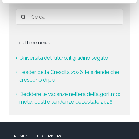
a
*
Le ultime news
Università del futuro: il gradino segato
Leader della Crescita 2026: le aziende che
crescono di più
Decidere le vacanze nell’era dell’algoritmo:
mete, costi e tendenze dell’estate 2026
STRUMENTI STUDI E RICERCHE