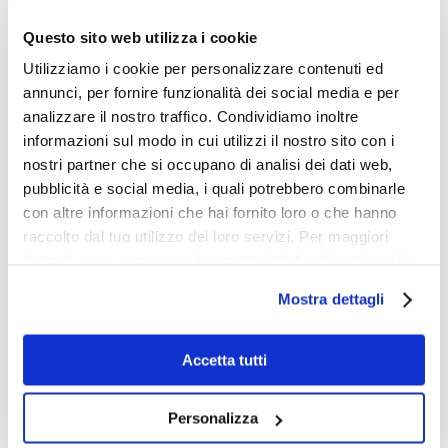
i
D
f
*
e
o
t
Questo sito web utilizza i cookie
s
n
e
c
o
Utilizziamo i cookie per personalizzare contenuti ed
d
r
annunci, per fornire funzionalità dei social media e per
i
S
analizzare il nostro traffico. Condividiamo inoltre
z
t
i
informazioni sul modo in cui utilizzi il nostro sito con i
a
P
Dichiaro di aver letto l'informativa
privacy
o
nostri partner che si occupano di analisi dei dati web,
r
n
(obbligatorio)
t
pubblicità e social media, i quali potrebbero combinarle
i
e
e
v
con altre informazioni che hai fornito loro o che hanno
d
M
Marketing – Acconsento all’utilizzo dei dati
s
a
e
raccolto dal tuo utilizzo dei loro servizi. Per maggiori
a
forniti per finalità di marketing, quali la
c
l
+
dettagli e per conoscere le caratteristiche dei vari cookie
r
promozione di prodotti, servizi e/o delle
y
l
1
k
utilizzati si invita a pendere visione
cookie policy
.
novità di BIG, anche mediante l’invio di
P
a
Mostra dettagli
e
newsletter secondo la
privacy policy
o
r
t
l
i
i
i
c
n
Accetta tutti
Invia richiesta
c
h
g
y
i
*
e
Personalizza
s
Cosa stai cercando
t