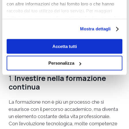
con altre informazioni che hai fornito loro o che hanno
approccio strategico e lungimirante. Non basta
raccolto dal tuo utilizzo dei loro servizi. Per maggiori
acquisire competenze tecniche; è fondamentale
dettagli e per conoscere le caratteristiche dei vari cookie
sviluppare una mentalità orientata
utilizzati si invita a pendere visione
cookie policy
.
all’apprendimento continuo, alla flessibilità e alla
Mostra dettagli
comprensione delle dinamiche globali. Prepararsi
ai lavori del futuro significa combinare conoscenze
Accetta tutti
tecniche, capacità analitiche e soft skills che
permettano di adattarsi rapidamente ai
cambiamenti.
Personalizza
1.
Investire nella formazione
continua
La formazione non è più un processo che si
esaurisce con il percorso accademico, ma diventa
un elemento costante della vita professionale.
Con l’evoluzione tecnologica, molte competenze