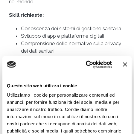
nel mondo.
Skill richieste:
Conoscenza dei sistemi di gestione sanitaria
Sviluppo di app e piattaforme digitali
Comprensione delle normative sulla privacy
dei dati sanitari
Mayo Clinic ha introdotto una piattaforma di
telemedicina che consente ai pazienti di
consultare medici a distanza, migliorando
l’accesso alle cure e riducendo i tempi di attesa.
Questo sito web utilizza i cookie
Utilizziamo i cookie per personalizzare contenuti ed
Come prepararsi ai lavori del
annunci, per fornire funzionalità dei social media e per
analizzare il nostro traffico. Condividiamo inoltre
futuro? I consigli di BIG
informazioni sul modo in cui utilizzi il nostro sito con i
nostri partner che si occupano di analisi dei dati web,
pubblicità e social media, i quali potrebbero combinarle
L’evoluzione del mercato del lavoro richiede un