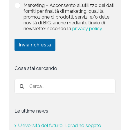
v
d
M
Marketing – Acconsento all’utilizzo dei dati
s
a
e
a
forniti per finalità di marketing, quali la
c
l
+
r
promozione di prodotti, servizi e/o delle
y
l
1
k
novità di BIG, anche mediante l’invio di
P
a
e
newsletter secondo la
privacy policy
o
r
t
l
i
i
i
c
n
Invia richiesta
c
h
g
y
i
*
e
s
t
Cosa stai cercando
a
*
Le ultime news
Università del futuro: il gradino segato