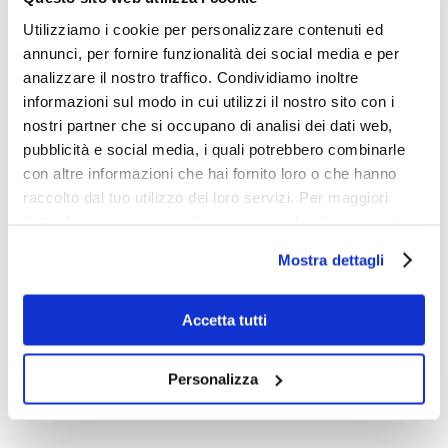
puntare su una comunicazione e relazione
Utilizziamo i cookie per personalizzare contenuti ed
chiara, educata, che sia in grado di dare
annunci, per fornire funzionalità dei social media e per
risposte e informazioni utili.
analizzare il nostro traffico. Condividiamo inoltre
Fidelizzazione: sviluppare servizi che creino
informazioni sul modo in cui utilizzi il nostro sito con i
relazione, così da mantenere il contatto con il
nostri partner che si occupano di analisi dei dati web,
cliente e fidelizzarlo nel tempo. La relazione
pubblicità e social media, i quali potrebbero combinarle
tra azienda e cliente non si esaurisce con la
con altre informazioni che hai fornito loro o che hanno
vendita, anzi quello è solo l’inizio.
raccolto dal tuo utilizzo dei loro servizi. Per maggiori
dettagli e per conoscere le caratteristiche dei vari cookie
Se questo questo contenuto ti è piaciuto faccelo
utilizzati si invita a pendere visione
cookie policy
.
sapere scrivendo a
Mostra dettagli
info@businessintelligencegroup.it
e continua a
seguirci su
www.businessintelligencegroup.it
Accetta tutti
Di
Redazione Online
|
Agosto 9th, 2021
|
Categorie:
Marketing
|
Tag:
customer
,
customer expererience
,
marketing
Personalizza
strategy