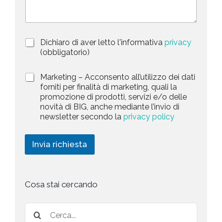
n
r
t
i
z
r
i
y
P
Dichiaro di aver letto l'informativa
privacy
o
s
r
n
(obbligatorio)
i
e
e
v
d
l
M
Marketing – Acconsento all’utilizzo dei dati
a
e
a
forniti per finalità di marketing, quali la
e
c
l
r
promozione di prodotti, servizi e/o delle
y
l
c
k
novità di BIG, anche mediante l’invio di
P
a
t
e
newsletter secondo la
privacy policy
o
r
t
e
l
i
i
i
c
d
n
Invia richiesta
c
h
g
y
i
*
e
s
t
Cosa stai cercando
a
*