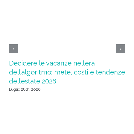
Decidere le vacanze nell’era
Ad
dell’algoritmo: mete, costi e tendenze
l
dell’estate 2026
Giu
Luglio 28th, 2026