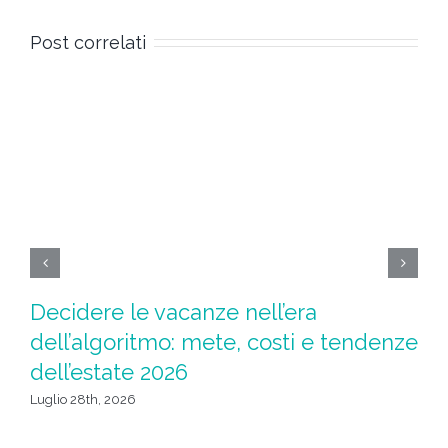
Post correlati
Decidere le vacanze nell’era
Ad
dell’algoritmo: mete, costi e tendenze
l
dell’estate 2026
Giu
Luglio 28th, 2026