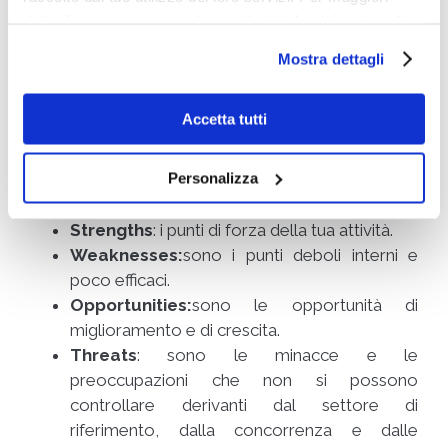
Cosa differenzia la propria impresa dalla
dettagli e per conoscere le caratteristiche dei vari cookie
concorrenza?
utilizzati si invita a pendere visione
cookie policy
.
Mostra dettagli
Qual è il proprio settore di riferimento e
perché è proprio questo?
Accetta tutti
A questo proposito è utile fare un’analisi SWOT
per pianificare e individuare i punti di forza e
Personalizza
debolezza del proprio Brand. Nel dettaglio:
Strengths
: i punti di forza della tua attività.
Weaknesses:
sono i punti deboli interni e
poco efficaci.
Opportunities:
sono le opportunità di
miglioramento e di crescita.
Threats
: sono le minacce e le
preoccupazioni che non si possono
controllare derivanti dal settore di
riferimento, dalla concorrenza e dalle