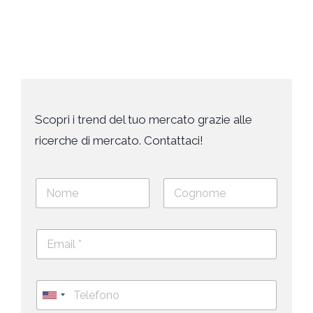
Scopri i trend del tuo mercato grazie alle
ricerche di mercato. Contattaci!
N
o
m
Nome
Cognome
e
E
e
m
c
a
o
i
g
T
l
n
e
U
*
o
l