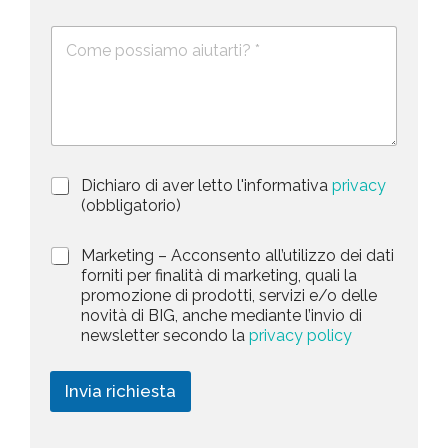
*
m
n
e
e
i
D
f
*
e
o
t
s
n
e
c
o
d
r
i
S
z
t
i
a
P
Dichiaro di aver letto l'informativa
privacy
o
r
n
(obbligatorio)
t
i
e
e
v
d
M
Marketing – Acconsento all’utilizzo dei dati
s
a
e
a
forniti per finalità di marketing, quali la
c
l
+
r
promozione di prodotti, servizi e/o delle
y
l
1
k
novità di BIG, anche mediante l’invio di
P
a
e
newsletter secondo la
privacy policy
o
r
t
l
i
i
i
c
n
Invia richiesta
c
h
g
y
i
*
e