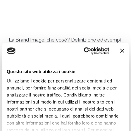
La Brand Image: che cos’è? Definizione ed esempi
– pexels olya kobruseva
Come creare la Brand image per
la propria azienda?
Questo sito web utilizza i cookie
Utilizziamo i cookie per personalizzare contenuti ed
Per creare la giusta Brand Image per la propria
annunci, per fornire funzionalità dei social media e per
impresa, prima di ogni cosa è necessario una
analizzare il nostro traffico. Condividiamo inoltre
ricerca di mercato
per identificare il proprio brand
informazioni sul modo in cui utilizzi il nostro sito con i
e capire che tipo di impresa sia:
nostri partner che si occupano di analisi dei dati web,
pubblicità e social media, i quali potrebbero combinarle
Cosa offre?
con altre informazioni che hai fornito loro o che hanno
Perché lo offre?
raccolto dal tuo utilizzo dei loro servizi. Per maggiori