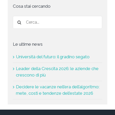
s
t
Cosa stai cercando
a
*
Le ultime news
Università del futuro: il gradino segato
Leader della Crescita 2026: le aziende che
crescono di più
Decidere le vacanze nell’era dell’algoritmo:
mete, costi e tendenze dell’estate 2026