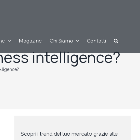
ne
Magazine
Chi Siamo
Contatti
iness intelligence?
elligence?
Scopri i trend del tuo mercato grazie alle