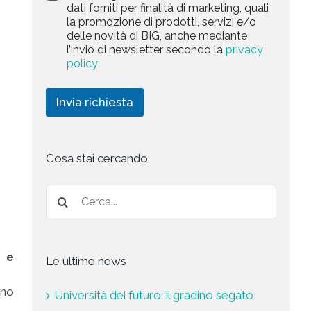
a
dati forniti per finalità di marketing, quali
c
l
+
r
la promozione di prodotti, servizi e/o
y
l
1
k
delle novità di BIG, anche mediante
P
a
e
l’invio di newsletter secondo la
privacy
o
r
t
l
policy
i
i
i
c
n
c
h
g
Invia richiesta
y
i
*
e
s
t
a
Cosa stai cercando
*
a e
Le ultime news
ono
Università del futuro: il gradino segato