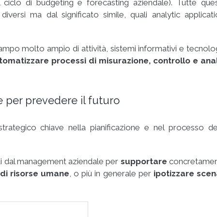
il ciclo di budgeting e forecasting aziendale). Tutte que
ersi ma dal significato simile, quali analytic applicati
ampo molto ampio di attività, sistemi informativi e tecnolo
omatizzare processi di misurazione, controllo e anal
e per prevedere il futuro
trategico chiave nella pianificazione e nel processo de
ati dal management aziendale per
supportare
concretame
, di risorse umane
, o più in generale per
ipotizzare scen