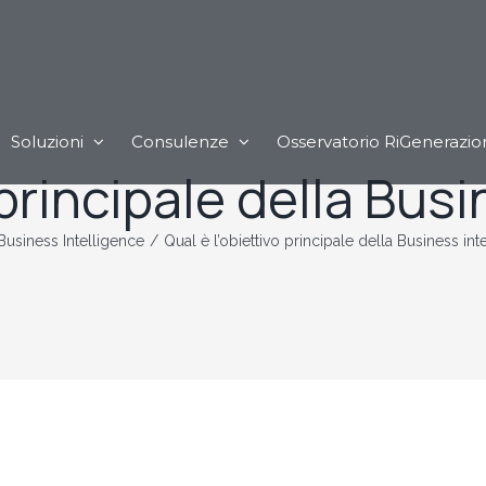
Soluzioni
Consulenze
Osservatorio RiGenerazio
 principale della Bus
Business Intelligence
/
Qual è l’obiettivo principale della Business int