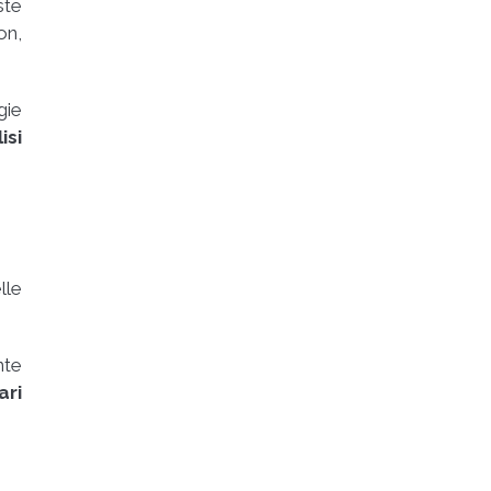
ste
on,
gie
isi
lle
nte
ari