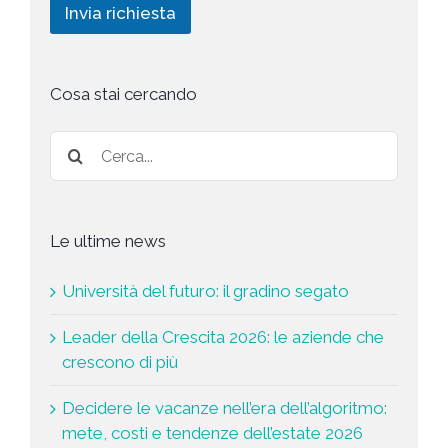
n
Invia richiesta
c
h
g
y
i
*
e
s
t
Cosa stai cercando
a
*
Le ultime news
Università del futuro: il gradino segato
Leader della Crescita 2026: le aziende che
crescono di più
Decidere le vacanze nell’era dell’algoritmo:
mete, costi e tendenze dell’estate 2026