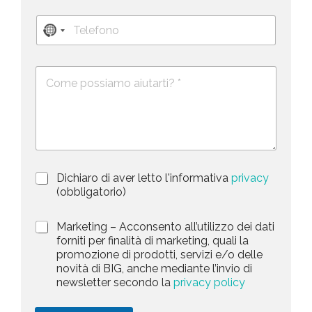
i
g
T
l
n
N
e
*
o
l
*
o
m
e
e
c
D
f
*
o
e
o
s
n
u
c
o
n
r
t
i
z
r
i
y
P
Dichiaro di aver letto l'informativa
privacy
o
s
r
n
(obbligatorio)
i
e
e
v
d
l
M
Marketing – Acconsento all’utilizzo dei dati
a
e
a
forniti per finalità di marketing, quali la
e
c
l
r
promozione di prodotti, servizi e/o delle
y
l
c
k
novità di BIG, anche mediante l’invio di
P
a
t
e
newsletter secondo la
privacy policy
o
r
t
e
l
i
i
i
c
d