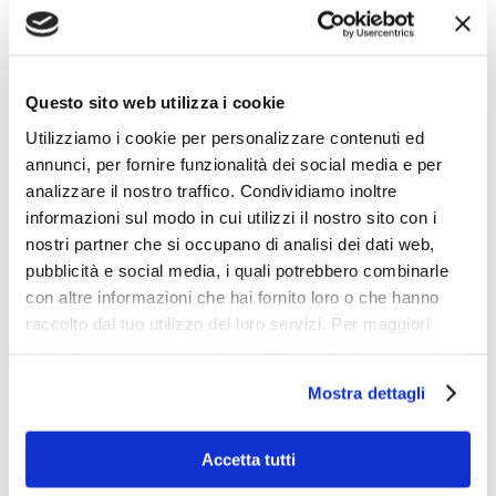
Come condurre ricerche di mercato per
Questo sito web utilizza i cookie
identificare le opportunità di crescita nel mercato
globale – Foto di Canva
Utilizziamo i cookie per personalizzare contenuti ed
annunci, per fornire funzionalità dei social media e per
Google Trends
analizzare il nostro traffico. Condividiamo inoltre
informazioni sul modo in cui utilizzi il nostro sito con i
nostri partner che si occupano di analisi dei dati web,
Google Trends è una piattaforma messa a
pubblicità e social media, i quali potrebbero combinarle
disposizione direttamente da Google perfetta da
con altre informazioni che hai fornito loro o che hanno
utilizzare nel caso in cui si devono compiere delle
raccolto dal tuo utilizzo dei loro servizi. Per maggiori
indagini di ricerca parola chiave. Il sito web, infatti,
dettagli e per conoscere le caratteristiche dei vari cookie
fornisce informazioni e dati sulla SEO, per cui i
utilizzati si invita a pendere visione
cookie policy
.
brand e le aziende hanno la possibilità di capire
Mostra dettagli
cosa il pubblico cerca e a cosa è interessato
proprio sul momento.
Accetta tutti