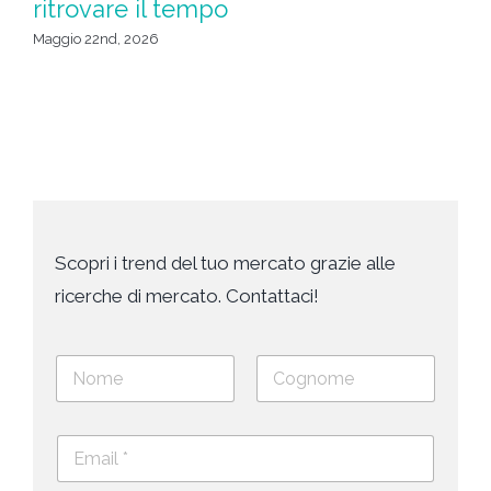
ritrovare il tempo
u
da
Maggio 22nd, 2026
Apr
Scopri i trend del tuo mercato grazie alle
ricerche di mercato. Contattaci!
N
o
m
Nome
Cognome
e
E
e
m
c
a
o