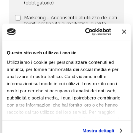
r
n
(obbligatorio)
t
i
e
e
v
d
M
Marketing – Acconsento all’utilizzo dei dati
s
a
e
a
forniti per finalità di marketing, quali la
c
l
+
r
promozione di prodotti, servizi e/o delle
y
l
1
k
novità di BIG, anche mediante l’invio di
P
a
e
newsletter secondo la
privacy policy
o
r
t
l
i
i
Questo sito web utilizza i cookie
i
c
n
Invia richiesta
c
h
Utilizziamo i cookie per personalizzare contenuti ed
g
y
i
annunci, per fornire funzionalità dei social media e per
*
e
s
analizzare il nostro traffico. Condividiamo inoltre
Cosa stai cercando
t
informazioni sul modo in cui utilizzi il nostro sito con i
a
nostri partner che si occupano di analisi dei dati web,
*
pubblicità e social media, i quali potrebbero combinarle
con altre informazioni che hai fornito loro o che hanno
raccolto dal tuo utilizzo dei loro servizi. Per maggiori
dettagli e per conoscere le caratteristiche dei vari cookie
Le ultime news
utilizzati si invita a pendere visione
cookie policy
.
Mostra dettagli