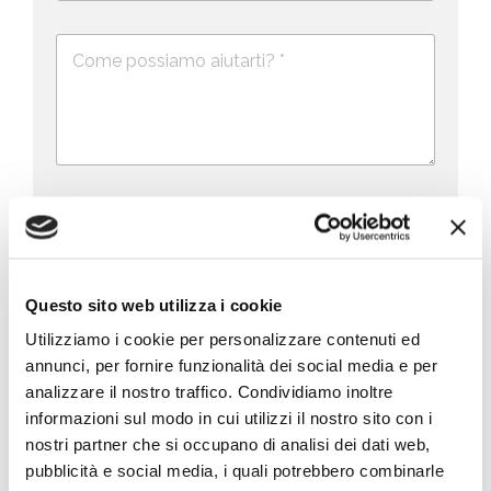
l
*
m
n
e
e
i
D
f
*
e
o
t
s
n
e
c
o
d
r
i
S
z
t
i
a
P
Dichiaro di aver letto l'informativa
privacy
o
r
n
(obbligatorio)
t
i
e
e
v
d
M
Marketing – Acconsento all’utilizzo dei dati
s
a
e
Questo sito web utilizza i cookie
a
forniti per finalità di marketing, quali la
c
l
+
r
promozione di prodotti, servizi e/o delle
y
l
Utilizziamo i cookie per personalizzare contenuti ed
1
k
novità di BIG, anche mediante l’invio di
P
a
annunci, per fornire funzionalità dei social media e per
e
newsletter secondo la
privacy policy
o
r
t
analizzare il nostro traffico. Condividiamo inoltre
l
i
i
i
c
informazioni sul modo in cui utilizzi il nostro sito con i
n
Invia richiesta
c
h
nostri partner che si occupano di analisi dei dati web,
g
y
i
pubblicità e social media, i quali potrebbero combinarle
*
e