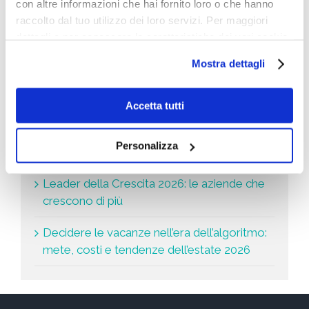
con altre informazioni che hai fornito loro o che hanno
s
Cosa stai cercando
t
raccolto dal tuo utilizzo dei loro servizi. Per maggiori
a
dettagli e per conoscere le caratteristiche dei vari cookie
*
utilizzati si invita a pendere visione
cookie policy
.
Mostra dettagli
Accetta tutti
Le ultime news
Personalizza
Università del futuro: il gradino segato
Leader della Crescita 2026: le aziende che
crescono di più
Decidere le vacanze nell’era dell’algoritmo:
mete, costi e tendenze dell’estate 2026