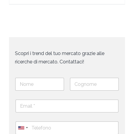
Scopri i trend del tuo mercato grazie alle
ricerche di mercato. Contattaci!
N
o
m
Nome
Cognome
e
E
e
m
c
a
o
i
g
T
l
n
e
U
*
o