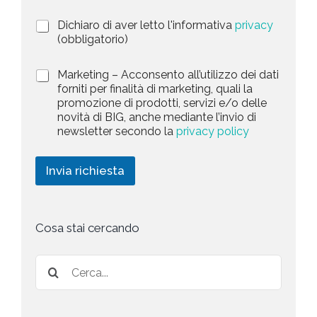
t
i
a
P
Dichiaro di aver letto l'informativa
privacy
o
r
n
(obbligatorio)
t
i
e
e
v
d
M
Marketing – Acconsento all’utilizzo dei dati
s
a
e
a
forniti per finalità di marketing, quali la
c
l
+
r
promozione di prodotti, servizi e/o delle
y
l
1
k
novità di BIG, anche mediante l’invio di
P
a
e
newsletter secondo la
privacy policy
o
r
t
l
i
i
i
c
n
Invia richiesta
c
h
g
y
i
*
e
s
t
Cosa stai cercando
a
*