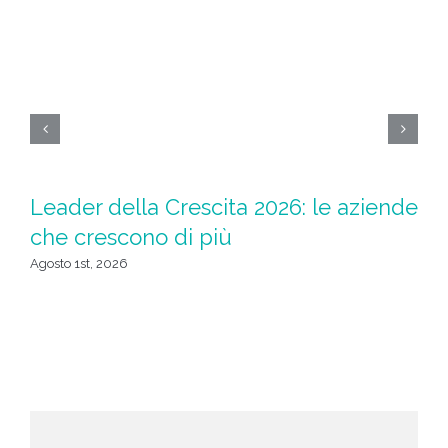
Leader della Crescita 2026: le aziende
M
che crescono di più
Sp
t
Agosto 1st, 2026
Lug