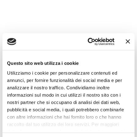
Questo sito web utilizza i cookie
Team building aziendale le 10 attività di tendenza
nel 2023 – Foto di Canva
Utilizziamo i cookie per personalizzare contenuti ed
annunci, per fornire funzionalità dei social media e per
7 Karaoke
analizzare il nostro traffico. Condividiamo inoltre
informazioni sul modo in cui utilizzi il nostro sito con i
nostri partner che si occupano di analisi dei dati web,
Un’attività divertente, rilassante e che favorisce il
pubblicità e social media, i quali potrebbero combinarle
rapporto amichevole con l’altro, è quella di
con altre informazioni che hai fornito loro o che hanno
organizzare una serata Karaoke. Ognuno, che sia in
raccolto dal tuo utilizzo dei loro servizi. Per maggiori
singolo o a gruppi, deciderà una canzone da
dettagli e per conoscere le caratteristiche dei vari cookie
esibire, così da rendere un semplice passatempo