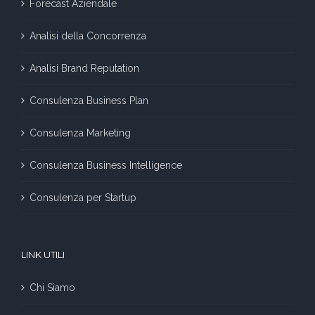
Forecast Aziendale
Analisi della Concorrenza
Analisi Brand Reputation
Consulenza Business Plan
Consulenza Marketing
Consulenza Business Intelligence
Consulenza per Startup
LINK UTILI
Chi Siamo