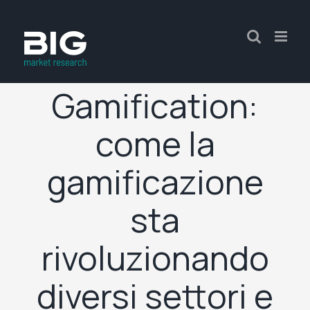
Gamification:
come la
gamificazione
sta
rivoluzionando
diversi settori e