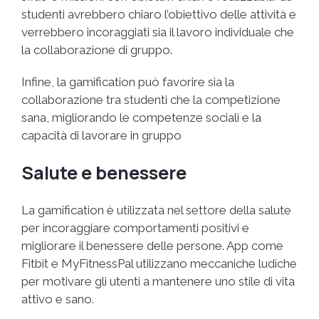
studenti avrebbero chiaro l’obiettivo delle attività e
verrebbero incoraggiati sia il lavoro individuale che
la collaborazione di gruppo.
Infine, la gamification può favorire sia la
collaborazione tra studenti che la competizione
sana, migliorando le competenze sociali e la
capacità di lavorare in gruppo
Salute e benessere
La gamification è utilizzata nel settore della salute
per incoraggiare comportamenti positivi e
migliorare il benessere delle persone. App come
Fitbit e MyFitnessPal utilizzano meccaniche ludiche
per motivare gli utenti a mantenere uno stile di vita
attivo e sano.