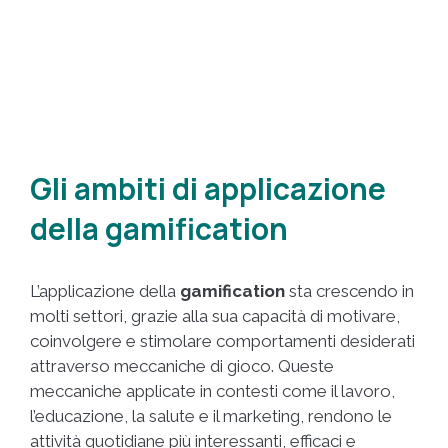
Gli ambiti di applicazione
della gamification
L’applicazione della
gamification
sta crescendo in
molti settori, grazie alla sua capacità di motivare,
coinvolgere e stimolare comportamenti desiderati
attraverso meccaniche di gioco. Queste
meccaniche applicate in contesti come il lavoro,
l’educazione, la salute e il marketing, rendono le
attività quotidiane più interessanti, efficaci e