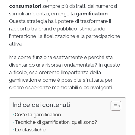
consumatori
sempre più distratti dai numerosi
stimoli ambientali, emerge la
gamification
.
Questa strategia ha il potere di trasformare il
rapporto tra brand e pubblico, stimolando
l’interazione, la fidelizzazione e la partecipazione
attiva.
Ma come funziona esattamente e perché sta
diventando una risorsa fondamentale? In questo
articolo, esploreremo l’importanza della
gamification e come è possibile sfruttarla per
creare esperienze memorabili e coinvolgenti.
Indice dei contenuti
Cos’è la gamification
Tecniche di gamification, quali sono?
Le classifiche