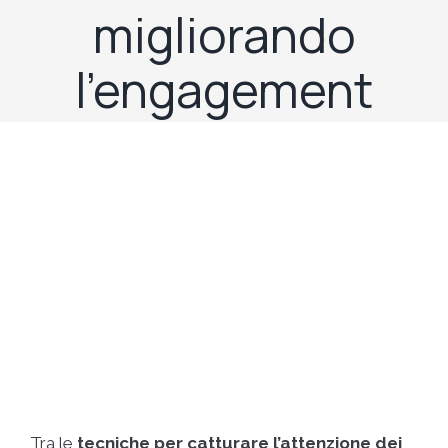
migliorando
l’engagement
Tra le
tecniche per catturare l’attenzione dei