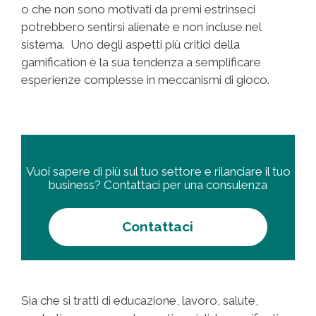
o che non sono motivati da premi estrinseci
potrebbero sentirsi alienate e non incluse nel
sistema. Uno degli aspetti più critici della
gamification è la sua tendenza a semplificare
esperienze complesse in meccanismi di gioco.
Vuoi sapere di più sul tuo settore e rilanciare il tuo
business? Contattaci per una consulenza
Contattaci
Sia che si tratti di educazione, lavoro, salute,