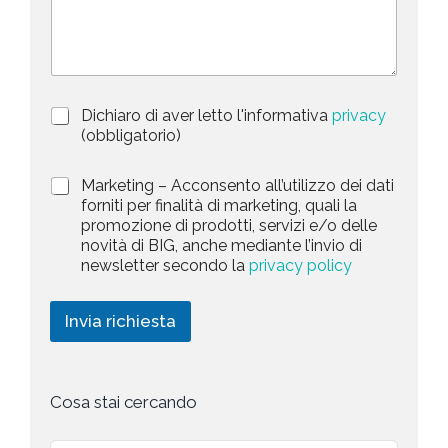
s
n
e
c
o
d
r
i
S
z
t
i
a
P
Dichiaro di aver letto l'informativa
privacy
o
r
n
(obbligatorio)
t
i
e
e
v
d
M
Marketing – Acconsento all’utilizzo dei dati
s
a
e
a
forniti per finalità di marketing, quali la
c
l
+
r
promozione di prodotti, servizi e/o delle
y
l
1
k
novità di BIG, anche mediante l’invio di
P
a
e
newsletter secondo la
privacy policy
o
r
t
l
i
i
i
c
n
Invia richiesta
c
h
g
y
i
*
e
s
t
Cosa stai cercando
a
*