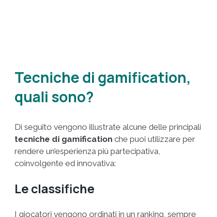
Tecniche di gamification,
quali sono?
Di seguito vengono illustrate alcune delle principali
tecniche di gamification
che puoi utilizzare per
rendere un’esperienza più partecipativa,
coinvolgente ed innovativa:
Le classifiche
I giocatori vengono ordinati in un ranking, sempre