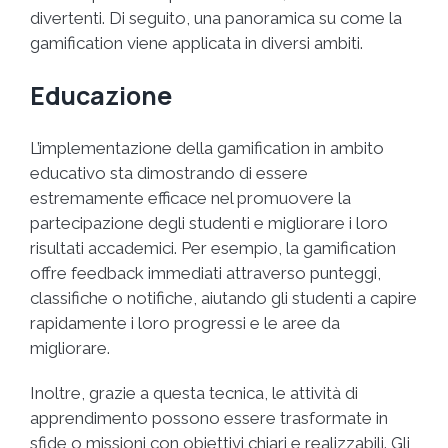
divertenti. Di seguito, una panoramica su come la
gamification viene applicata in diversi ambiti.
Educazione
L’implementazione della gamification in ambito
educativo sta dimostrando di essere
estremamente efficace nel promuovere la
partecipazione degli studenti e migliorare i loro
risultati accademici. Per esempio, la gamification
offre feedback immediati attraverso punteggi,
classifiche o notifiche, aiutando gli studenti a capire
rapidamente i loro progressi e le aree da
migliorare.
Inoltre, grazie a questa tecnica, le attività di
apprendimento possono essere trasformate in
sfide o missioni con obiettivi chiari e realizzabili. Gli