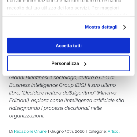
con altre informazioni che hai fornito loro o che hanno
il progetto stesso,
la sua durata limitata e intensa,
raccolto dal tuo utilizzo dei loro servizi. Per maggiori
la qualità delle persone con cui scegliamo — per
dettagli e per conoscere le caratteristiche dei vari cookie
davvero, non per assegnazione — di costruirlo.
utilizzati si invita a pendere visione
cookie policy
.
Mostra dettagli
L’ufficio scompare. La domanda di senso, no.
E
probabilmente sarà proprio lì, nello spazio lasciato
Accetta tutti
vuoto da pareti che non ci sono più, che si
giocherà la prossima grande trasformazione
organizzativa.
Personalizza
Gianni Bientinesi è sociologo, autore e CEO di
Business Intelligence Group (BIG). Il suo ultimo
libro, “Decidere nell’era dell’algoritmo” (Minerva
Edizioni), esplora come l’intelligenza artificiale stia
ridisegnando i processi decisionali nelle
organizzazioni.
Di
Redazione Online
|
Giugno 30th, 2026
|
Categorie:
Articoli
,