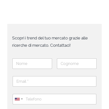
Scopri i trend del tuo mercato grazie alle
ricerche di mercato. Contattaci!
N
o
m
Nome
Cognome
e
E
e
m
c
a
o
i
g
T
l
n
e
U
*
o
l
*
m
n