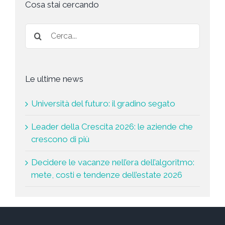
t
Cosa stai cercando
a
*
Le ultime news
Università del futuro: il gradino segato
Leader della Crescita 2026: le aziende che
crescono di più
Decidere le vacanze nell’era dell’algoritmo:
mete, costi e tendenze dell’estate 2026