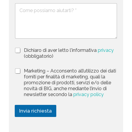
e
e
i
D
f
*
e
o
t
s
n
e
c
o
d
r
i
S
z
t
i
a
P
Dichiaro di aver letto l'informativa
privacy
o
r
n
(obbligatorio)
t
i
e
e
v
d
M
Marketing – Acconsento all’utilizzo dei dati
s
a
e
a
forniti per finalità di marketing, quali la
c
l
+
r
promozione di prodotti, servizi e/o delle
y
l
1
k
novità di BIG, anche mediante l’invio di
P
a
e
newsletter secondo la
privacy policy
o
r
t
l
i
i
i
c
n
Invia richiesta
c
h
g
y
i
*
e
s