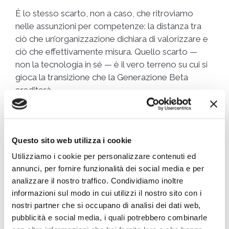
È lo stesso scarto, non a caso, che ritroviamo
nelle assunzioni per competenze: la distanza tra
ciò che un’organizzazione dichiara di valorizzare e
ciò che effettivamente misura. Quello scarto —
non la tecnologia in sé — è il vero terreno su cui si
gioca la transizione che la Generazione Beta
erediterà.
La domanda che resta
Questo sito web utilizza i cookie
Resta una domanda, ed è quella sociologicamente
Utilizziamo i cookie per personalizzare contenuti ed
più interessante:
se il lavoro non avrà più un
annunci, per fornire funzionalità dei social media e per
indirizzo, dove troveremo il senso di
analizzare il nostro traffico. Condividiamo inoltre
appartenenza che l’ufficio — nel bene e nel male
informazioni sul modo in cui utilizzi il nostro sito con i
— ci ha sempre fornito?
nostri partner che si occupano di analisi dei dati web,
pubblicità e social media, i quali potrebbero combinarle
Non sarà più un edificio a darcelo. Forse sarà