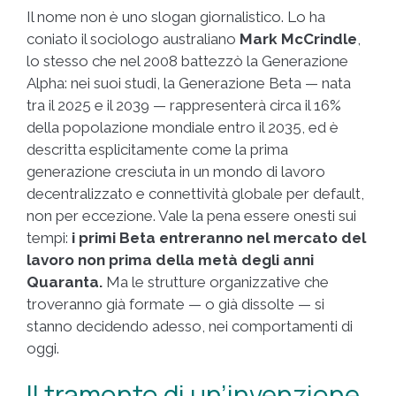
Il nome non è uno slogan giornalistico. Lo ha
coniato il sociologo australiano
Mark McCrindle
,
lo stesso che nel 2008 battezzò la Generazione
Alpha: nei suoi studi, la Generazione Beta — nata
tra il 2025 e il 2039 — rappresenterà circa il 16%
della popolazione mondiale entro il 2035, ed è
descritta esplicitamente come la prima
generazione cresciuta in un mondo di lavoro
decentralizzato e connettività globale per default,
non per eccezione. Vale la pena essere onesti sui
tempi:
i primi Beta entreranno nel mercato del
lavoro non prima della metà degli anni
Quaranta.
Ma le strutture organizzative che
troveranno già formate — o già dissolte — si
stanno decidendo adesso, nei comportamenti di
oggi.
Il tramonto di un’invenzione