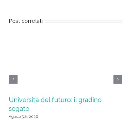
Post correlati
Università del futuro: il gradino
L
segato
c
Agosto 5th, 2026
Ago