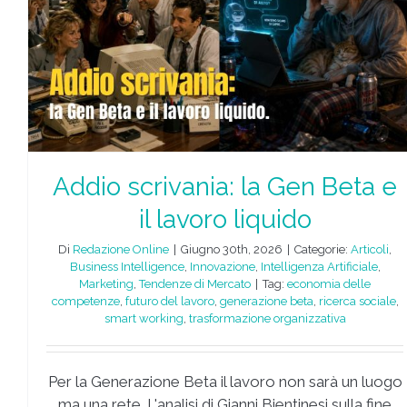
Addio scrivania: la Gen Beta e
il lavoro liquido
Di
Redazione Online
|
Giugno 30th, 2026
|
Categorie:
Articoli
,
Business Intelligence
,
Innovazione
,
Intelligenza Artificiale
,
Marketing
,
Tendenze di Mercato
|
Tag:
economia delle
competenze
,
futuro del lavoro
,
generazione beta
,
ricerca sociale
,
smart working
,
trasformazione organizzativa
Per la Generazione Beta il lavoro non sarà un luogo
ma una rete. L'analisi di Gianni Bientinesi sulla fine