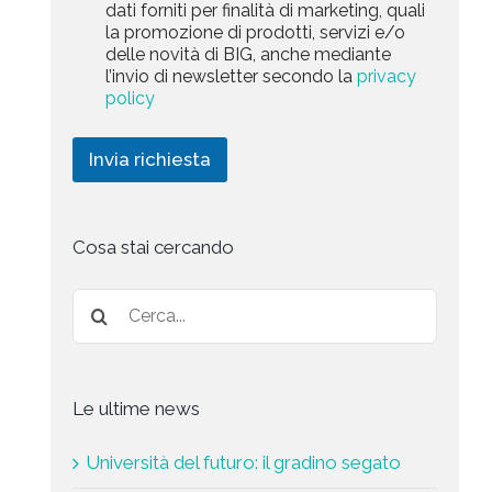
a
dati forniti per finalità di marketing, quali
e
c
l
r
la promozione di prodotti, servizi e/o
y
l
c
k
delle novità di BIG, anche mediante
P
a
t
e
l’invio di newsletter secondo la
privacy
o
r
t
e
l
policy
i
i
i
c
d
n
c
h
g
Invia richiesta
y
i
*
e
s
t
a
Cosa stai cercando
*
Le ultime news
Università del futuro: il gradino segato