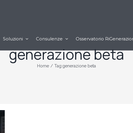
Soluzioni
Consulenze
Osservatorio RiGenerazio
generazione beta
Home
/
Tag:
generazione beta