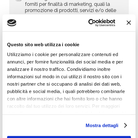
e
a
forniti per finalità di marketing, quali la
c
l
+
r
promozione di prodotti, servizi e/o delle
y
l
1
k
novità di BIG, anche mediante l’invio di
P
a
e
newsletter secondo la
privacy policy
o
r
t
l
i
i
i
c
n
Invia richiesta
c
h
g
Questo sito web utilizza i cookie
y
i
*
e
Utilizziamo i cookie per personalizzare contenuti ed
s
annunci, per fornire funzionalità dei social media e per
Cosa stai cercando
t
analizzare il nostro traffico. Condividiamo inoltre
a
*
informazioni sul modo in cui utilizzi il nostro sito con i
nostri partner che si occupano di analisi dei dati web,
pubblicità e social media, i quali potrebbero combinarle
con altre informazioni che hai fornito loro o che hanno
raccolto dal tuo utilizzo dei loro servizi. Per maggiori
Le ultime news
dettagli e per conoscere le caratteristiche dei vari cookie
utilizzati si invita a pendere visione
cookie policy
.
Università del futuro: il gradino segato
Mostra dettagli
Leader della Crescita 2026: le aziende che