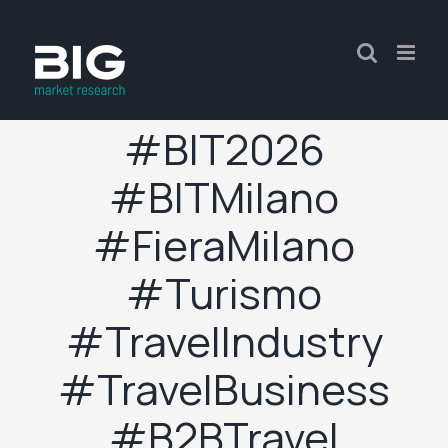
#BIT2026
#BITMilano
#FieraMilano
#Turismo
#TravelIndustry
#TravelBusiness
#B2BTravel