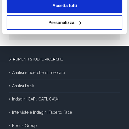
Accetta tutti
crescono di più
Decidere le vacanze nell’era dell’algoritmo:
Personalizza
mete, costi e tendenze dell’estate 2026
STRUMENTI STUDI E RICERCHE
Analisi e ricerche di mercato
Analisi Desk
Indagini CAPI, CATI, CAWI
Interviste e Indagini Face to Face
Focus Group