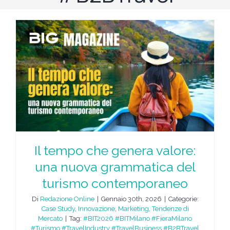
Il tempo che genera valore:
una nuova grammatica del
turismo contemporaneo
Di
Redazione Online
|
Gennaio 30th, 2026
|
Categorie:
Case Study
,
Innovazione
,
Marketing
,
Tendenze di
Mercato
|
Tag:
#BIT2026 #BITMilano #FieraMilano
#Turismo #TravelIndustry #TravelBusiness #B2BTravel