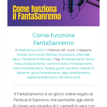
Come funziona
FantaSanremo
Di
Redazione Online
|
Febbraio 4th, 2026
|
Categorie:
Articoli
,
Comunicati Stampa
,
Innovazione
,
Interviste
,
News
,
Tendenze di Mercato
|
Tag:
#FantaSanremo
,
bonus
malus FantaSanremo
,
come funziona il FantaSanremo
,
cos’è il FantaSanremo
,
fantasy game Sanremo
,
Festival di
Sanremo
,
gioco FantaSanremo
,
lega FantaSanremo
,
regole FantaSanremo
,
Sanremo 2026
Il FantaSanremo è un gioco online legato al
Festival di Sanremo che permette agli utenti
di creare una squadra di 5 cantanti in gara con