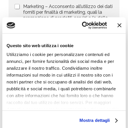
v
d
M
Marketing – Acconsento all’utilizzo dei dati
s
a
e
a
forniti per finalità di marketing, quali la
c
l
+
r
promozione di prodotti, servizi e/o delle
y
l
1
k
novità di BIG, anche mediante l’invio di
P
a
e
newsletter secondo la
privacy policy
o
r
t
l
i
i
i
c
n
Invia richiesta
Questo sito web utilizza i cookie
c
h
g
y
i
Utilizziamo i cookie per personalizzare contenuti ed
*
e
annunci, per fornire funzionalità dei social media e per
s
Cosa stai cercando
t
analizzare il nostro traffico. Condividiamo inoltre
a
informazioni sul modo in cui utilizzi il nostro sito con i
*
nostri partner che si occupano di analisi dei dati web,
pubblicità e social media, i quali potrebbero combinarle
con altre informazioni che hai fornito loro o che hanno
raccolto dal tuo utilizzo dei loro servizi. Per maggiori
Le ultime news
dettagli e per conoscere le caratteristiche dei vari cookie
utilizzati si invita a pendere visione
cookie policy
.
Mostra dettagli
Università del futuro: il gradino segato