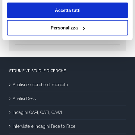
Leader della Crescita 2026: le aziende che
Accetta tutti
crescono di più
Personalizza
Decidere le vacanze nell’era dell’algoritmo:
mete, costi e tendenze dell’estate 2026
STRUMENTI STUDI E RICERCHE
Analisi e ricerche di mercato
Analisi Desk
Indagini CAPI, CATI, CAWI
Interviste e Indagini Face to Face