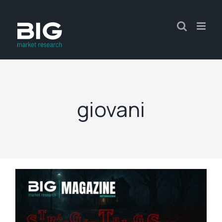
giovani
é