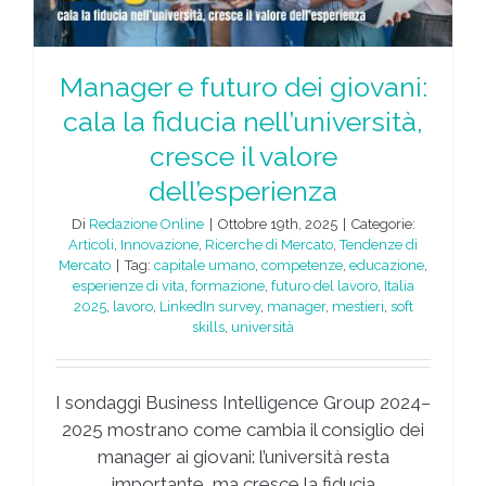
Manager e futuro dei giovani:
cala la fiducia nell’università,
cresce il valore
dell’esperienza
Di
Redazione Online
|
Ottobre 19th, 2025
|
Categorie:
Articoli
,
Innovazione
,
Ricerche di Mercato
,
Tendenze di
Mercato
|
Tag:
capitale umano
,
competenze
,
educazione
,
esperienze di vita
,
formazione
,
futuro del lavoro
,
Italia
2025
,
lavoro
,
LinkedIn survey
,
manager
,
mestieri
,
soft
skills
,
università
I sondaggi Business Intelligence Group 2024–
2025 mostrano come cambia il consiglio dei
manager ai giovani: l’università resta
importante, ma cresce la fiducia