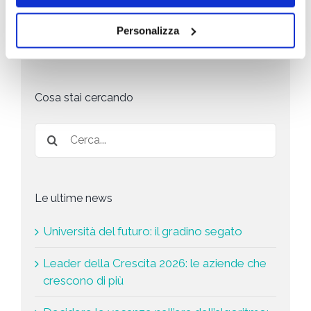
e
newsletter secondo la
privacy policy
o
r
t
l
i
i
Personalizza
i
c
n
Invia richiesta
c
h
g
y
i
*
e
s
Cosa stai cercando
t
a
*
Le ultime news
Università del futuro: il gradino segato
Leader della Crescita 2026: le aziende che
crescono di più