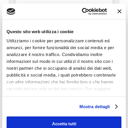
E
e
m
c
a
o
i
g
T
l
n
e
*
o
Questo sito web utilizza i cookie
l
*
m
e
e
Utilizziamo i cookie per personalizzare contenuti ed
D
f
*
annunci, per fornire funzionalità dei social media e per
e
o
s
analizzare il nostro traffico. Condividiamo inoltre
n
c
o
informazioni sul modo in cui utilizzi il nostro sito con i
r
nostri partner che si occupano di analisi dei dati web,
i
pubblicità e social media, i quali potrebbero combinarle
z
i
con altre informazioni che hai fornito loro o che hanno
P
Dichiaro di aver letto l'informativa
privacy
o
raccolto dal tuo utilizzo dei loro servizi. Per maggiori
r
n
(obbligatorio)
dettagli e per conoscere le caratteristiche dei vari cookie
i
e
utilizzati si invita a pendere visione
cookie policy
.
v
d
M
Mostra dettagli
Marketing – Acconsento all’utilizzo dei dati
a
e
a
forniti per finalità di marketing, quali la
c
l
r
promozione di prodotti, servizi e/o delle
y
l
k
novità di BIG, anche mediante l’invio di
Accetta tutti
P
a