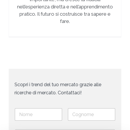
nell’esperienza diretta e nell’apprendimento
pratico. Il futuro si costruisce tra sapere e
fare.
Scopri i trend del tuo mercato grazie alle
ricerche di mercato. Contattaci!
N
o
m
Nome
Cognome
e