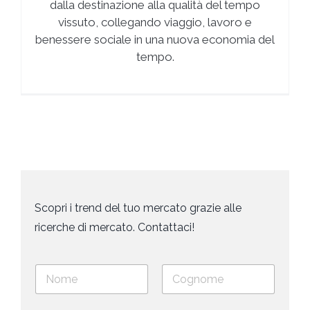
dalla destinazione alla qualità del tempo
vissuto, collegando viaggio, lavoro e
benessere sociale in una nuova economia del
tempo.
Scopri i trend del tuo mercato grazie alle
ricerche di mercato. Contattaci!
N
o
m
Nome
Cognome
e