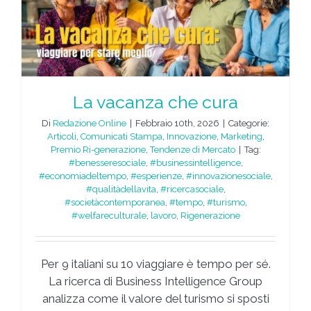
La vacanza che cura
Di
Redazione Online
|
Febbraio 10th, 2026
|
Categorie:
Articoli
,
Comunicati Stampa
,
Innovazione
,
Marketing
,
Premio Ri-generazione
,
Tendenze di Mercato
|
Tag:
#benesseresociale
,
#businessintelligence
,
#economiadeltempo
,
#esperienze
,
#innovazionesociale
,
#qualitàdellavita
,
#ricercasociale
,
#societàcontemporanea
,
#tempo
,
#turismo
,
#welfareculturale
,
lavoro
,
Rigenerazione
Per 9 italiani su 10 viaggiare è tempo per sé.
La ricerca di Business Intelligence Group
analizza come il valore del turismo si sposti