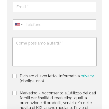
E
e
m
c
a
o
i
g
T
l
n
e
U
*
o
l
*
m
n
e
e
i
D
f
*
e
o
t
s
n
e
c
o
d
r
i
S
z
t
i
a
P
Dichiaro di aver letto l'informativa
privacy
o
r
n
(obbligatorio)
t
i
e
e
v
d
M
Marketing – Acconsento all’utilizzo dei dati
s
a
e
a
forniti per finalità di marketing, quali la
c
l
+
r
promozione di prodotti, servizi e/o delle
y
l
1
k
novità di BIG, anche mediante l’invio di
P
a