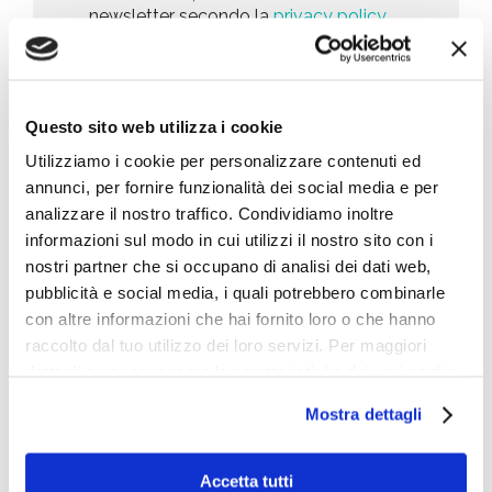
e
newsletter secondo la
privacy policy
o
r
t
l
i
i
i
c
n
Invia richiesta
c
h
g
y
i
*
e
Questo sito web utilizza i cookie
s
Utilizziamo i cookie per personalizzare contenuti ed
Cosa stai cercando
t
a
annunci, per fornire funzionalità dei social media e per
*
analizzare il nostro traffico. Condividiamo inoltre
informazioni sul modo in cui utilizzi il nostro sito con i
nostri partner che si occupano di analisi dei dati web,
pubblicità e social media, i quali potrebbero combinarle
con altre informazioni che hai fornito loro o che hanno
Le ultime news
raccolto dal tuo utilizzo dei loro servizi. Per maggiori
dettagli e per conoscere le caratteristiche dei vari cookie
Università del futuro: il gradino segato
utilizzati si invita a pendere visione
cookie policy
.
Mostra dettagli
Leader della Crescita 2026: le aziende che
crescono di più
Accetta tutti