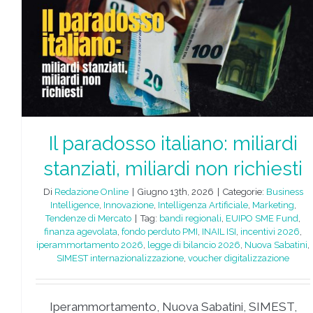
Il paradosso italiano: miliardi
stanziati, miliardi non richiesti
Di
Redazione Online
|
Giugno 13th, 2026
|
Categorie:
Business
Intelligence
,
Innovazione
,
Intelligenza Artificiale
,
Marketing
,
Tendenze di Mercato
|
Tag:
bandi regionali
,
EUIPO SME Fund
,
finanza agevolata
,
fondo perduto PMI
,
INAIL ISI
,
incentivi 2026
,
iperammortamento 2026
,
legge di bilancio 2026
,
Nuova Sabatini
,
SIMEST internazionalizzazione
,
voucher digitalizzazione
Iperammortamento, Nuova Sabatini, SIMEST,