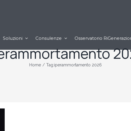
Soluzioni
Consulenze
Osservatorio RiGenerazio
perammortamento 20
Home
/
Tag:
iperammortamento 2026