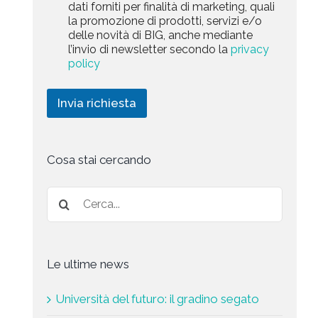
a
dati forniti per finalità di marketing, quali
c
l
+
r
la promozione di prodotti, servizi e/o
y
l
1
k
delle novità di BIG, anche mediante
P
a
e
l’invio di newsletter secondo la
privacy
o
r
t
l
policy
i
i
i
c
n
c
h
g
Invia richiesta
y
i
*
e
s
t
a
Cosa stai cercando
*
Le ultime news
Università del futuro: il gradino segato