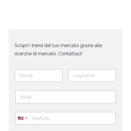
Scopri i trend del tuo mercato grazie alle
ricerche di mercato. Contattaci!
N
o
m
Nome
Cognome
e
E
e
m
c
a
o
i
g
T
l
n
e
U
*
o
l
*
m
n