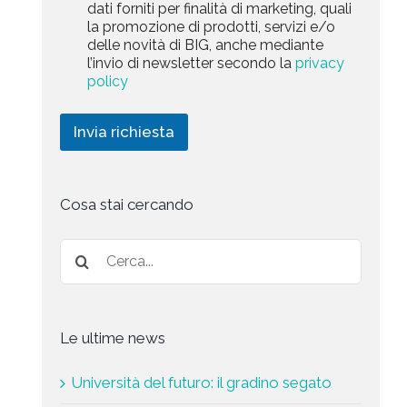
a
dati forniti per finalità di marketing, quali
c
l
+
r
la promozione di prodotti, servizi e/o
y
l
1
k
delle novità di BIG, anche mediante
P
a
e
l’invio di newsletter secondo la
privacy
o
r
t
l
policy
i
i
i
c
n
c
h
g
Invia richiesta
y
i
*
e
s
t
a
Cosa stai cercando
*
Le ultime news
Università del futuro: il gradino segato