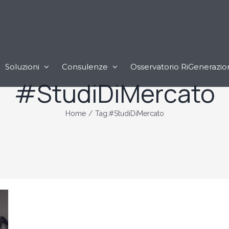
Soluzioni
Consulenze
Osservatorio RiGenerazio
#StudiDiMercato
Home
/
Tag:
#StudiDiMercato