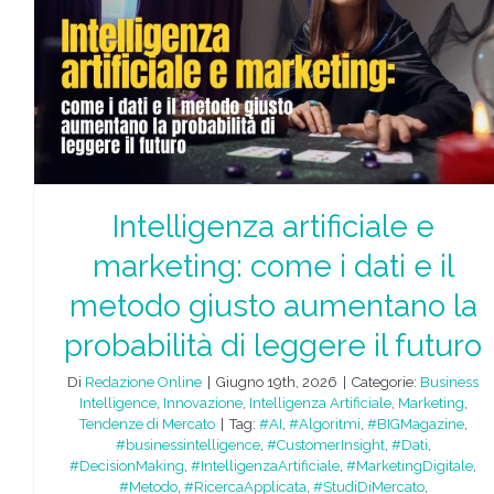
Intelligenza artificiale e
marketing: come i dati e il
metodo giusto aumentano la
probabilità di leggere il futuro
Di
Redazione Online
|
Giugno 19th, 2026
|
Categorie:
Business
Intelligence
,
Innovazione
,
Intelligenza Artificiale
,
Marketing
,
Tendenze di Mercato
|
Tag:
#AI
,
#Algoritmi
,
#BIGMagazine
,
#businessintelligence
,
#CustomerInsight
,
#Dati
,
#DecisionMaking
,
#IntelligenzaArtificiale
,
#MarketingDigitale
,
#Metodo
,
#RicercaApplicata
,
#StudiDiMercato
,