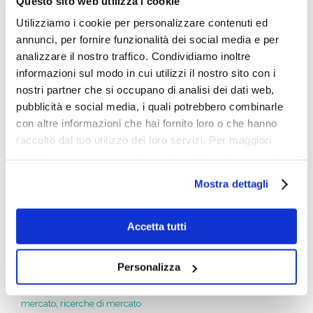
Questo sito web utilizza i cookie
trasporto utilizzati, bar e ristoranti preferiti, ecc…
Utilizziamo i cookie per personalizzare contenuti ed
permette di avere a disposizione dati utili per la
annunci, per fornire funzionalità dei social media e per
creazione del business plan
.
analizzare il nostro traffico. Condividiamo inoltre
informazioni sul modo in cui utilizzi il nostro sito con i
Fare una ricerca di mercato è quindi il primo passo
nostri partner che si occupano di analisi dei dati web,
da realizzare prima di aprire un’attività.
pubblicità e social media, i quali potrebbero combinarle
È utile per conoscere meglio le potenzialità ma
con altre informazioni che hai fornito loro o che hanno
anche i possibili fattori di rischio, e individuare il
raccolto dal tuo utilizzo dei loro servizi. Per maggiori
potenziale economico del mercato di riferimento.
dettagli e per conoscere le caratteristiche dei vari cookie
utilizzati si invita a pendere visione
cookie policy
.
Se questo questo contenuto ti è piaciuto faccelo
Mostra dettagli
sapere scrivendo a
info@businessintelligencegroup.it
e continua a
Accetta tutti
seguirci su
www.businessintelligencegroup.it
Personalizza
Di
Redazione Online
|
Giugno 2nd, 2021
|
Categorie:
Marketing
,
Ricerche di Mercato
|
Tag:
analisi di mercato
,
indagine di
mercato
,
ricerche di mercato