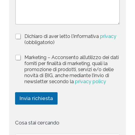
s
n
e
c
o
d
r
i
S
z
t
i
a
P
Dichiaro di aver letto l'informativa
privacy
o
r
n
(obbligatorio)
t
i
e
e
v
d
M
Marketing – Acconsento all’utilizzo dei dati
s
a
e
a
forniti per finalità di marketing, quali la
c
l
+
r
promozione di prodotti, servizi e/o delle
y
l
1
k
novità di BIG, anche mediante l’invio di
P
a
e
newsletter secondo la
privacy policy
o
r
t
l
i
i
i
c
n
Invia richiesta
c
h
g
y
i
*
e
s
t
Cosa stai cercando
a
*