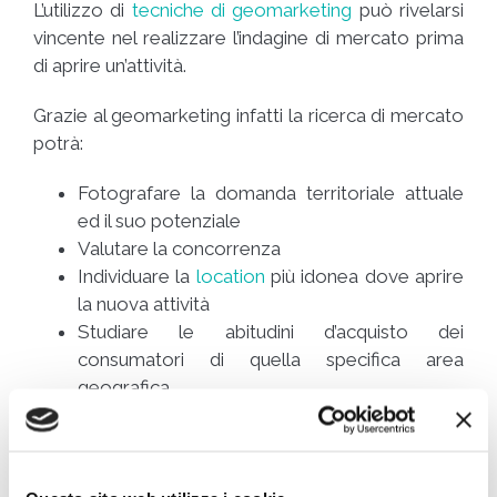
L’utilizzo di
tecniche di geomarketing
può rivelarsi
vincente nel realizzare l’indagine di mercato prima
di aprire un’attività.
Grazie al geomarketing infatti la ricerca di mercato
potrà:
Fotografare la domanda territoriale attuale
ed il suo potenziale
Valutare la concorrenza
Individuare la
location
più idonea dove aprire
la nuova attività
Studiare le abitudini d’acquisto dei
consumatori di quella specifica area
geografica
Raccogliere informazioni riguardanti non solo le
caratteristiche socioeconomiche ma anche
residenza, luoghi turistici e città visitate, mezzi di