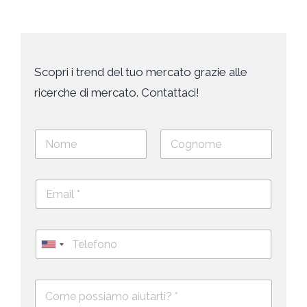
Scopri i trend del tuo mercato grazie alle
ricerche di mercato. Contattaci!
N
o
m
Nome
Cognome
e
E
e
m
c
a
o
i
g
T
l
n
e
U
*
o
l
*
m
n
e
e
i
D
f
*
e
o
t