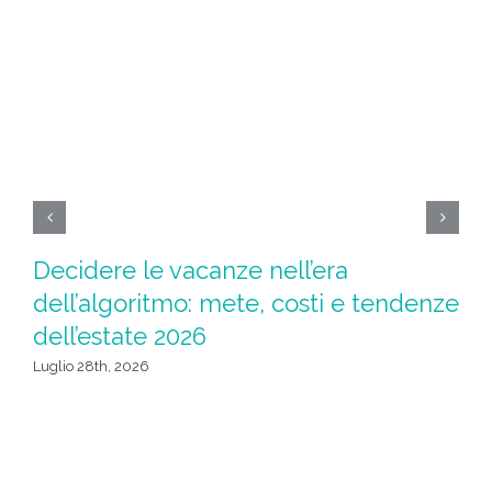
Decidere le vacanze nell’era
Ad
dell’algoritmo: mete, costi e tendenze
l
dell’estate 2026
Giu
Luglio 28th, 2026