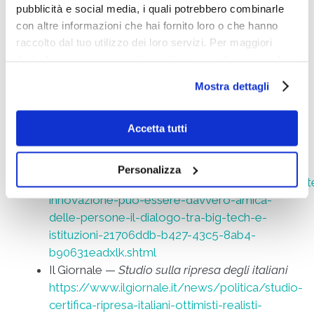
Focus tematico:
centralità del capitale umano,
pubblicità e social media, i quali potrebbero combinarle
etica della ricerca, riconoscimenti istituzionali e
con altre informazioni che hai fornito loro o che hanno
affermazione di BIG nel settore.
raccolto dal tuo utilizzo dei loro servizi. Per maggiori
dettagli e per conoscere le caratteristiche dei vari cookie
Innovazione, economia e turismo sostenibile
utilizzati si invita a pendere visione
cookie policy
.
(2025–2026)
Mostra dettagli
2025
Accetta tutti
Corriere della Sera (Roma) —
Innovazione e
dialogo tra big tech e istituzioni
Personalizza
https://roma.corriere.it/notizie/cronaca/25_set
innovazione-puo-essere-davvero-amica-
delle-persone-il-dialogo-tra-big-tech-e-
istituzioni-21706ddb-b427-43c5-8ab4-
b90631eadxlk.shtml
Il Giornale —
Studio sulla ripresa degli italiani
https://www.ilgiornale.it/news/politica/studio-
certifica-ripresa-italiani-ottimisti-realisti-