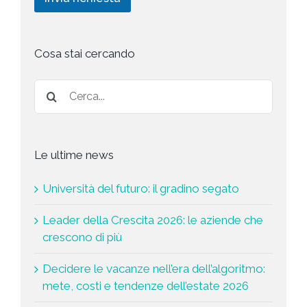
h
g
y
i
*
e
s
t
Cosa stai cercando
a
*
Le ultime news
Università del futuro: il gradino segato
Leader della Crescita 2026: le aziende che
crescono di più
Decidere le vacanze nell’era dell’algoritmo:
mete, costi e tendenze dell’estate 2026