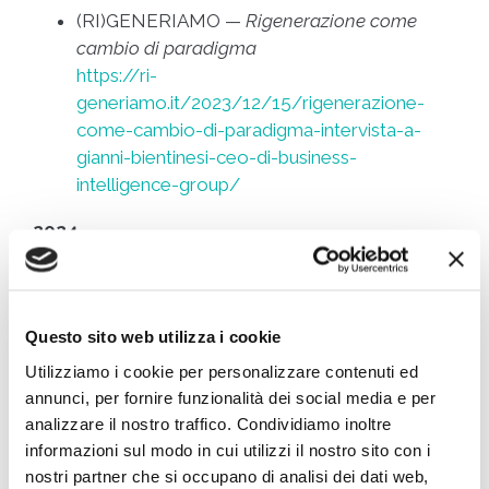
(RI)GENERIAMO —
Rigenerazione come
cambio di paradigma
https://ri-
generiamo.it/2023/12/15/rigenerazione-
come-cambio-di-paradigma-intervista-a-
gianni-bientinesi-ceo-di-business-
intelligence-group/
2024
BIG —
Premio ASSIRM 2023
https://www.businessintelligencegroup.it/gianni-
bientinesi-vince-il-premio-assirm-impegno-
Questo sito web utilizza i cookie
per-il-settore-2023/
Utilizziamo i cookie per personalizzare contenuti ed
Profilo ufficiale
annunci, per fornire funzionalità dei social media e per
https://www.businessintelligencegroup.it/gianni-
analizzare il nostro traffico. Condividiamo inoltre
bientinesi/
informazioni sul modo in cui utilizzi il nostro sito con i
nostri partner che si occupano di analisi dei dati web,