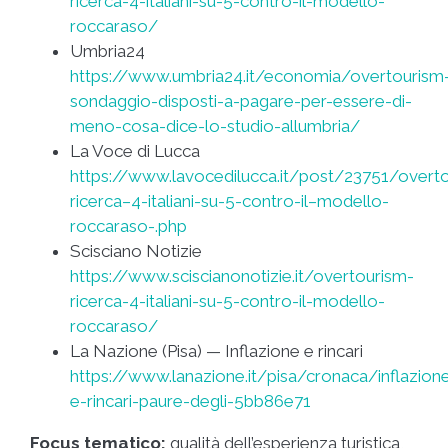
ricerca-4-italiani-su-5-contro-il-modello-
roccaraso/
Umbria24
https://www.umbria24.it/economia/overtourism
sondaggio-disposti-a-pagare-per-essere-di-
meno-cosa-dice-lo-studio-allumbria/
La Voce di Lucca
https://www.lavocedilucca.it/post/23751/overt
ricerca–4-italiani-su-5-contro-il–modello-
roccaraso-.php
Scisciano Notizie
https://www.sciscianonotizie.it/overtourism-
ricerca-4-italiani-su-5-contro-il-modello-
roccaraso/
La Nazione (Pisa) — Inflazione e rincari
https://www.lanazione.it/pisa/cronaca/inflazion
e-rincari-paure-degli-5bb86e71
Focus tematico:
qualità dell’esperienza turistica,