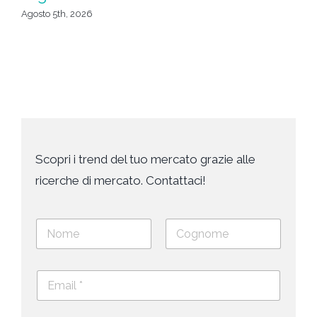
c
Agosto 5th, 2026
Ago
Scopri i trend del tuo mercato grazie alle
ricerche di mercato. Contattaci!
N
o
m
Nome
Cognome
e
E
e
m
c
a
o
i