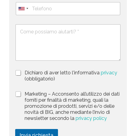
g
T
l
n
e
U
*
o
l
*
m
n
e
e
i
D
f
*
e
o
t
s
n
e
c
o
d
r
i
S
z
t
i
a
P
Dichiaro di aver letto l'informativa
privacy
o
r
n
(obbligatorio)
t
i
e
e
v
d
M
Marketing – Acconsento all’utilizzo dei dati
s
a
e
a
forniti per finalità di marketing, quali la
c
l
+
r
promozione di prodotti, servizi e/o delle
y
l
1
k
novità di BIG, anche mediante l’invio di
P
a
e
newsletter secondo la
privacy policy
o
r
t
l
i
i
i
c
n
Invia richiesta
c