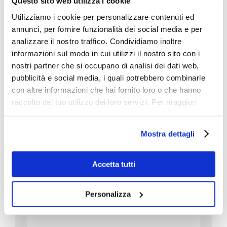
Questo sito web utilizza i cookie
Utilizziamo i cookie per personalizzare contenuti ed
annunci, per fornire funzionalità dei social media e per
Scopri i trend del tuo mercato grazie alle
analizzare il nostro traffico. Condividiamo inoltre
ricerche di mercato. Contattaci!
informazioni sul modo in cui utilizzi il nostro sito con i
nostri partner che si occupano di analisi dei dati web,
pubblicità e social media, i quali potrebbero combinarle
N
o
con altre informazioni che hai fornito loro o che hanno
m
Nome
Cognome
raccolto dal tuo utilizzo dei loro servizi. Per maggiori
e
dettagli e per conoscere le caratteristiche dei vari cookie
E
e
m
c
utilizzati si invita a pendere visione
cookie policy
.
Mostra dettagli
a
o
i
g
T
l
n
e
U
*
o
Accetta tutti
l
*
m
n
e
e
i
D
f
*
Personalizza
e
o
t
s
n
e
c
o
d