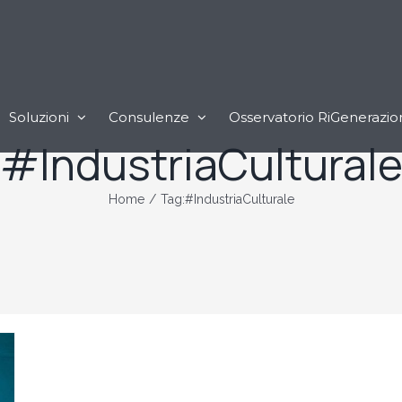
Soluzioni
Consulenze
Osservatorio RiGenerazio
#IndustriaCultural
Home
/
Tag:
#IndustriaCulturale