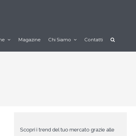
ne
Magazine
Chi Siamo
Contatti
e
Scopri i trend del tuo mercato grazie alle