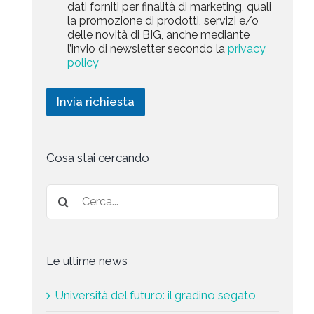
a
dati forniti per finalità di marketing, quali
c
l
+
r
la promozione di prodotti, servizi e/o
y
l
1
k
delle novità di BIG, anche mediante
P
a
e
l’invio di newsletter secondo la
privacy
o
r
t
l
policy
i
i
i
c
n
c
h
g
Invia richiesta
y
i
*
e
s
t
a
Cosa stai cercando
*
Le ultime news
Università del futuro: il gradino segato