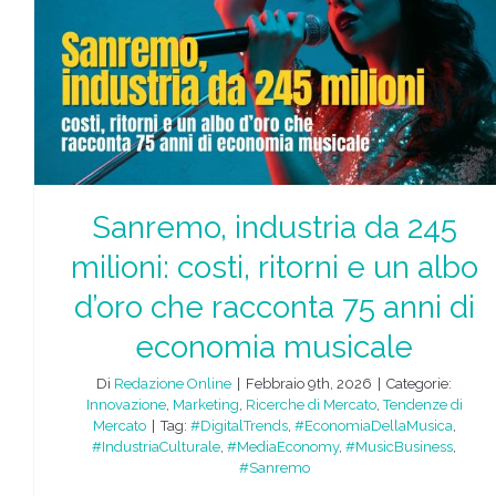
Sanremo, industria da 245
milioni: costi, ritorni e un albo
d’oro che racconta 75 anni di
economia musicale
Di
Redazione Online
|
Febbraio 9th, 2026
|
Categorie:
Innovazione
,
Marketing
,
Ricerche di Mercato
,
Tendenze di
Mercato
|
Tag:
#DigitalTrends
,
#EconomiaDellaMusica
,
#IndustriaCulturale
,
#MediaEconomy
,
#MusicBusiness
,
#Sanremo