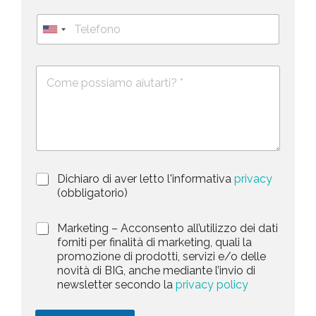
i
g
T
l
n
e
U
*
o
l
*
m
n
e
e
i
D
f
*
e
o
t
s
n
e
c
o
d
r
i
S
z
t
i
a
P
Dichiaro di aver letto l'informativa
privacy
o
r
n
(obbligatorio)
t
i
e
e
v
d
M
Marketing – Acconsento all’utilizzo dei dati
s
a
e
a
forniti per finalità di marketing, quali la
c
l
+
r
promozione di prodotti, servizi e/o delle
y
l
1
k
novità di BIG, anche mediante l’invio di
P
a
e
newsletter secondo la
privacy policy
o
r
t
l
i
i
i
c