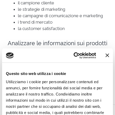
il campione cliente
le strategie di marketing
le campagne di comunicazione e marketing
i trend di mercato
la customer satisfaction
Analizzare le informazioni sui prodotti
Grazie ai dati raccolti con l’analisi delle strategie, le
aziende che vogliono fare l’analisi di prodotto
hanno la possibilità di
utilizzare dati e informazioni
Questo sito web utilizza i cookie
importanti per impostare o ridefinire il proprio
Utilizziamo i cookie per personalizzare contenuti ed
piano commerciale
. E inoltre utilizzare a proprio
annunci, per fornire funzionalità dei social media e per
vantaggio eventuali criticità rilevate rispetto ai
analizzare il nostro traffico. Condividiamo inoltre
prodotti o alle strategie della concorrenza.
informazioni sul modo in cui utilizzi il nostro sito con i
nostri partner che si occupano di analisi dei dati web,
pubblicità e social media, i quali potrebbero combinarle