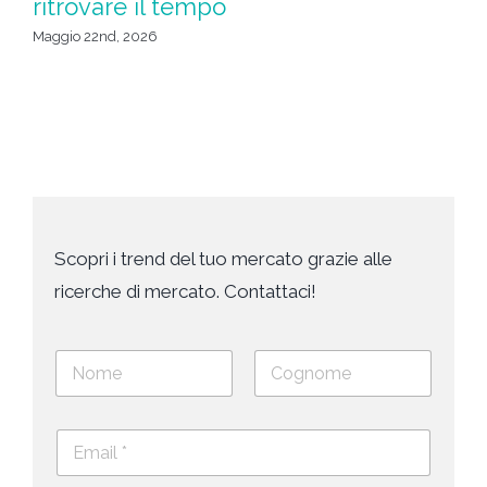
ritrovare il tempo
u
da
Maggio 22nd, 2026
Apr
Scopri i trend del tuo mercato grazie alle
ricerche di mercato. Contattaci!
N
o
m
Nome
Cognome
e
E
e
m
c
a
o