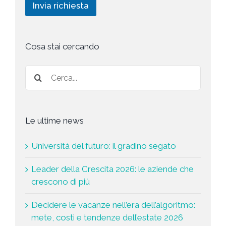
n
Invia richiesta
c
h
g
y
i
*
e
s
t
Cosa stai cercando
a
*
Le ultime news
Università del futuro: il gradino segato
Leader della Crescita 2026: le aziende che
crescono di più
Decidere le vacanze nell’era dell’algoritmo:
mete, costi e tendenze dell’estate 2026