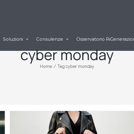
Soluzioni
Consulenze
Osservatorio RiGenerazio
cyber monday
Home
/
Tag:
cyber monday