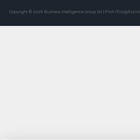
Copyright © 2026 Business Intelligence Group Srl | P.IVA IT0259812003