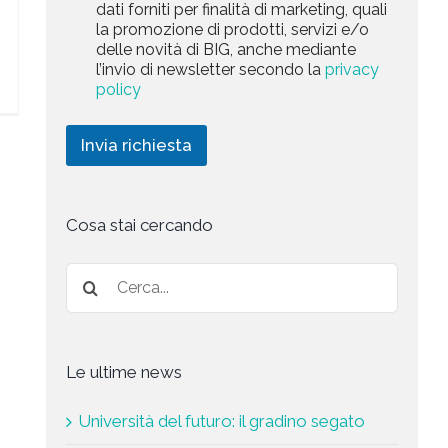
a
dati forniti per finalità di marketing, quali
c
l
+
r
la promozione di prodotti, servizi e/o
y
l
1
k
delle novità di BIG, anche mediante
P
a
e
l’invio di newsletter secondo la
privacy
o
r
t
l
policy
i
i
i
c
n
c
h
g
Invia richiesta
y
i
*
e
s
t
a
Cosa stai cercando
*
Le ultime news
Università del futuro: il gradino segato