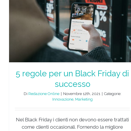
Black Friday: 4 consigli per
aumentare le vendite
Marketing
Marketing
5 regole per un Black Friday di
successo
Di
Redazione Online
|
Novembre 12th, 2021
|
Categorie:
Innovazione
,
Marketing
Nel Black Friday i clienti non devono essere trattati
come clienti occasionali. Fornendo la migliore