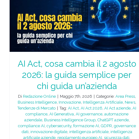
AI Act, cosa cambia il 2 agosto
2026: la guida semplice per
chi guida un’azienda
Di
Redazione Online
|
Maggio 7th, 2026
|
Categorie:
Area Press
,
Business Intelligence
,
Innovazione
,
Intelligenza Artificiale
,
News
,
Tendenze di Mercato
|
Tag:
AI Act
,
AI Act 2026
,
AI Act aziende
,
AI
compliance
,
AI Generativa
,
AI governance
,
automazione
aziendale
,
Business Intelligence Group
,
ChatGPT aziende
,
compliance AI
,
cybersecurity
,
formazione AI
,
GDPR
,
governance
dati
,
innovazione digitale
,
intelligenza artificiale
,
intelligenza
artificiale aziende
,
regolamento europeo AI
,
sicurezza dati
,