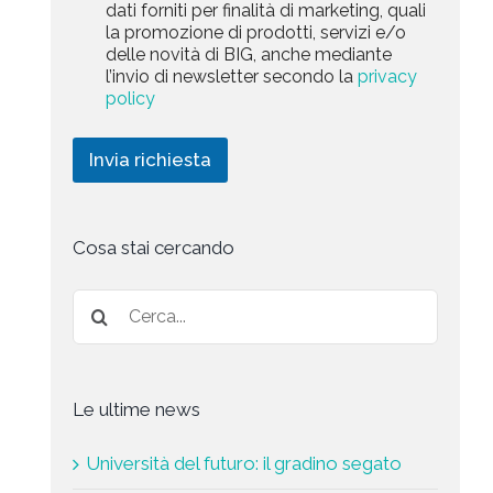
a
dati forniti per finalità di marketing, quali
c
l
+
r
la promozione di prodotti, servizi e/o
y
l
1
k
delle novità di BIG, anche mediante
P
a
e
l’invio di newsletter secondo la
privacy
o
r
t
l
policy
i
i
i
c
n
c
h
g
Invia richiesta
y
i
*
e
s
t
a
Cosa stai cercando
*
Le ultime news
Università del futuro: il gradino segato