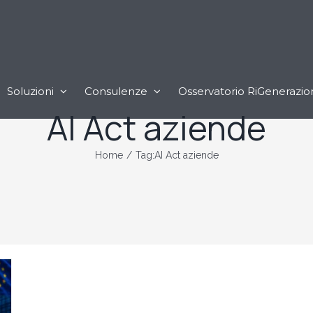
Soluzioni
Consulenze
Osservatorio RiGenerazio
AI Act aziende
Home
/
Tag:
AI Act aziende