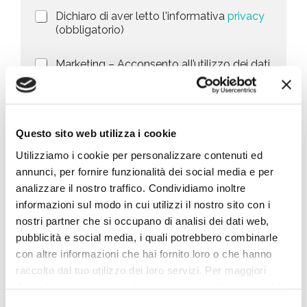
i
a
P
Dichiaro di aver letto l'informativa
privacy
o
r
n
(obbligatorio)
t
i
e
e
v
d
M
Marketing – Acconsento all’utilizzo dei dati
s
a
e
a
forniti per finalità di marketing, quali la
c
l
+
r
promozione di prodotti, servizi e/o delle
y
l
1
k
novità di BIG, anche mediante l’invio di
P
a
e
newsletter secondo la
privacy policy
o
r
t
l
Questo sito web utilizza i cookie
i
i
i
c
n
Utilizziamo i cookie per personalizzare contenuti ed
Invia richiesta
c
h
g
annunci, per fornire funzionalità dei social media e per
y
i
*
e
analizzare il nostro traffico. Condividiamo inoltre
s
informazioni sul modo in cui utilizzi il nostro sito con i
Cosa stai cercando
t
nostri partner che si occupano di analisi dei dati web,
a
pubblicità e social media, i quali potrebbero combinarle
*
con altre informazioni che hai fornito loro o che hanno
raccolto dal tuo utilizzo dei loro servizi. Per maggiori
dettagli e per conoscere le caratteristiche dei vari cookie
utilizzati si invita a pendere visione
cookie policy
.