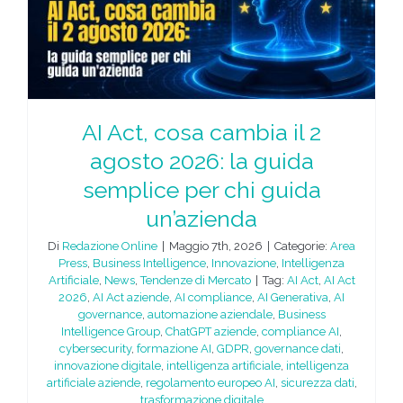
AI Act, cosa cambia il 2
agosto 2026: la guida
semplice per chi guida
un’azienda
Di
Redazione Online
|
Maggio 7th, 2026
|
Categorie:
Area
Press
,
Business Intelligence
,
Innovazione
,
Intelligenza
Artificiale
,
News
,
Tendenze di Mercato
|
Tag:
AI Act
,
AI Act
2026
,
AI Act aziende
,
AI compliance
,
AI Generativa
,
AI
governance
,
automazione aziendale
,
Business
Intelligence Group
,
ChatGPT aziende
,
compliance AI
,
cybersecurity
,
formazione AI
,
GDPR
,
governance dati
,
innovazione digitale
,
intelligenza artificiale
,
intelligenza
artificiale aziende
,
regolamento europeo AI
,
sicurezza dati
,
trasformazione digitale