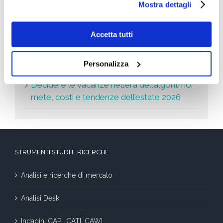
Le ultime news
Mostra dettagli
Università del futuro: il gradino segato
Accetta tutti
Leader della Crescita 2026: le aziende che
crescono di più
Personalizza
Decidere le vacanze nell’era dell’algoritmo:
mete, costi e tendenze dell’estate 2026
STRUMENTI STUDI E RICERCHE
Analisi e ricerche di mercato
Analisi Desk
Indagini CAPI, CATI, CAWI