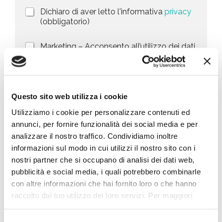
i
a
P
Dichiaro di aver letto l'informativa
privacy
o
r
n
(obbligatorio)
t
i
e
e
v
d
M
Marketing – Acconsento all’utilizzo dei dati
s
a
e
a
forniti per finalità di marketing, quali la
c
l
+
r
promozione di prodotti, servizi e/o delle
y
l
1
k
novità di BIG, anche mediante l’invio di
P
a
e
newsletter secondo la
privacy policy
o
r
t
l
Questo sito web utilizza i cookie
i
i
i
c
n
Utilizziamo i cookie per personalizzare contenuti ed
Invia richiesta
c
h
g
annunci, per fornire funzionalità dei social media e per
y
i
*
e
analizzare il nostro traffico. Condividiamo inoltre
s
informazioni sul modo in cui utilizzi il nostro sito con i
Cosa stai cercando
t
nostri partner che si occupano di analisi dei dati web,
a
pubblicità e social media, i quali potrebbero combinarle
*
con altre informazioni che hai fornito loro o che hanno
raccolto dal tuo utilizzo dei loro servizi. Per maggiori
dettagli e per conoscere le caratteristiche dei vari cookie
utilizzati si invita a pendere visione
cookie policy
.