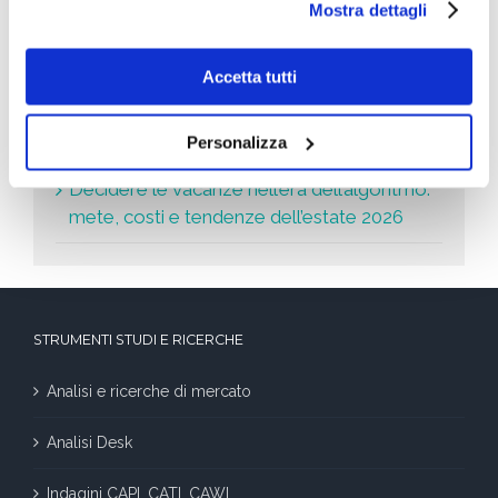
Le ultime news
Mostra dettagli
Università del futuro: il gradino segato
Accetta tutti
Leader della Crescita 2026: le aziende che
crescono di più
Personalizza
Decidere le vacanze nell’era dell’algoritmo:
mete, costi e tendenze dell’estate 2026
STRUMENTI STUDI E RICERCHE
Analisi e ricerche di mercato
Analisi Desk
Indagini CAPI, CATI, CAWI