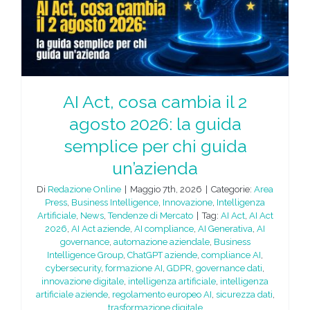
AI Act, cosa cambia il 2
agosto 2026: la guida
semplice per chi guida
un’azienda
Di
Redazione Online
|
Maggio 7th, 2026
|
Categorie:
Area
Press
,
Business Intelligence
,
Innovazione
,
Intelligenza
Artificiale
,
News
,
Tendenze di Mercato
|
Tag:
AI Act
,
AI Act
2026
,
AI Act aziende
,
AI compliance
,
AI Generativa
,
AI
governance
,
automazione aziendale
,
Business
Intelligence Group
,
ChatGPT aziende
,
compliance AI
,
cybersecurity
,
formazione AI
,
GDPR
,
governance dati
,
innovazione digitale
,
intelligenza artificiale
,
intelligenza
artificiale aziende
,
regolamento europeo AI
,
sicurezza dati
,
trasformazione digitale