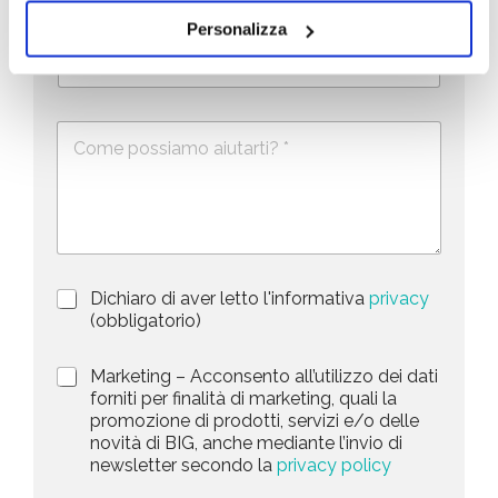
a
o
Personalizza
i
g
T
l
n
e
U
*
o
l
*
m
n
e
e
i
D
f
*
e
o
t
s
n
e
c
o
d
r
i
S
z
t
i
a
P
Dichiaro di aver letto l'informativa
privacy
o
r
n
(obbligatorio)
t
i
e
e
v
d
M
Marketing – Acconsento all’utilizzo dei dati
s
a
e
a
forniti per finalità di marketing, quali la
c
l
+
r
promozione di prodotti, servizi e/o delle
y
l
1
k
novità di BIG, anche mediante l’invio di
P
a
e
newsletter secondo la
privacy policy
o
r
t
l
i