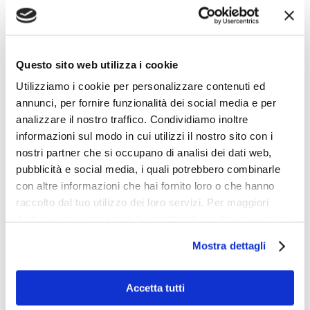
Il digitale ha coinvolto inevitabilmente anche
il mondo del business. ...
Questo sito web utilizza i cookie
Utilizziamo i cookie per personalizzare contenuti ed
annunci, per fornire funzionalità dei social media e per
analizzare il nostro traffico. Condividiamo inoltre
informazioni sul modo in cui utilizzi il nostro sito con i
nostri partner che si occupano di analisi dei dati web,
pubblicità e social media, i quali potrebbero combinarle
Scopri i trend del tuo mercato grazie alle
con altre informazioni che hai fornito loro o che hanno
ricerche di mercato. Contattaci!
raccolto dal tuo utilizzo dei loro servizi. Per maggiori
dettagli e per conoscere le caratteristiche dei vari cookie
utilizzati si invita a pendere visione
cookie policy
.
N
Mostra dettagli
o
m
Nome
Cognome
e
Accetta tutti
E
e
m
c