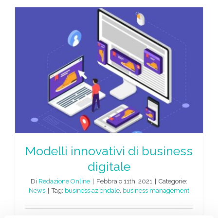
Modelli innovativi di business
digitale
Di
Redazione Online
|
Febbraio 11th, 2021
|
Categorie:
News
|
Tag:
business aziendale
,
business management