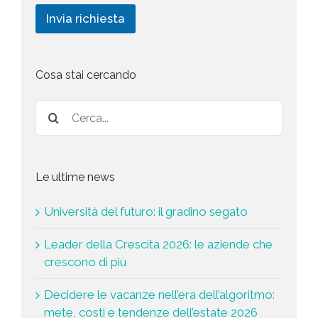
i
i
c
n
Invia richiesta
c
h
g
y
i
*
e
s
Cosa stai cercando
t
a
*
Le ultime news
Università del futuro: il gradino segato
Leader della Crescita 2026: le aziende che
crescono di più
Decidere le vacanze nell’era dell’algoritmo:
mete, costi e tendenze dell’estate 2026