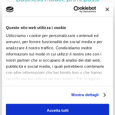
per creare un’azienda da zero
Di
Redazione Online
|
Novembre 15th, 2020
|
Categorie:
Senza categoria
|
Tag:
business aziendale
,
business
model
,
start up
,
startup
Questo sito web utilizza i cookie
Utilizziamo i cookie per personalizzare contenuti ed
annunci, per fornire funzionalità dei social media e per
Business Model – Mini Guida per creare
analizzare il nostro traffico. Condividiamo inoltre
un’azienda da zero. ...
informazioni sul modo in cui utilizzi il nostro sito con i
nostri partner che si occupano di analisi dei dati web,
pubblicità e social media, i quali potrebbero combinarle
con altre informazioni che hai fornito loro o che hanno
raccolto dal tuo utilizzo dei loro servizi. Per maggiori
dettagli e per conoscere le caratteristiche dei vari cookie
utilizzati si invita a pendere visione
cookie policy
.
Mostra dettagli
Accetta tutti