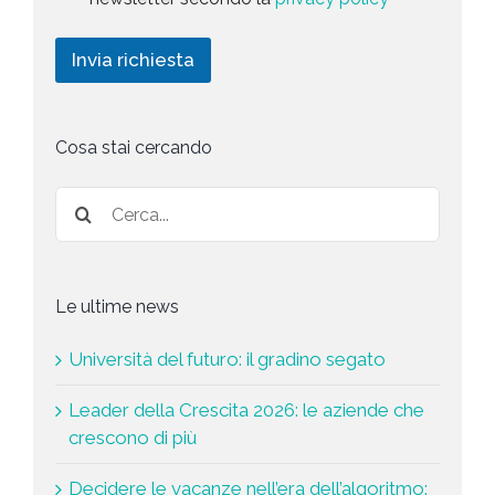
r
t
l
i
i
i
c
n
Invia richiesta
c
h
g
y
i
*
e
s
Cosa stai cercando
t
a
*
Le ultime news
Università del futuro: il gradino segato
Leader della Crescita 2026: le aziende che
crescono di più
Decidere le vacanze nell’era dell’algoritmo: