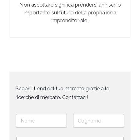
Non ascoltare significa prendersi un rischio
importante sul futuro della propria idea
imprenditoriale.
Scopri i trend del tuo mercato grazie alle
ricerche di mercato. Contattaci!
N
o
m
Nome
Cognome
e
E