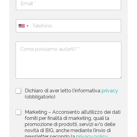
e
m
c
a
o
i
g
T
l
n
e
U
*
o
l
*
m
n
e
e
i
D
f
*
e
o
t
s
n
e
c
o
d
r
i
S
z
t
i
a
P
Dichiaro di aver letto l'informativa
privacy
o
r
n
(obbligatorio)
t
i
e
e
v
d
M
Marketing – Acconsento all’utilizzo dei dati
s
a
e
a
forniti per finalità di marketing, quali la
c
l
+
r
promozione di prodotti, servizi e/o delle
y
l
1
k
novità di BIG, anche mediante l’invio di
P
a
e
newsletter secondo la
privacy policy
o