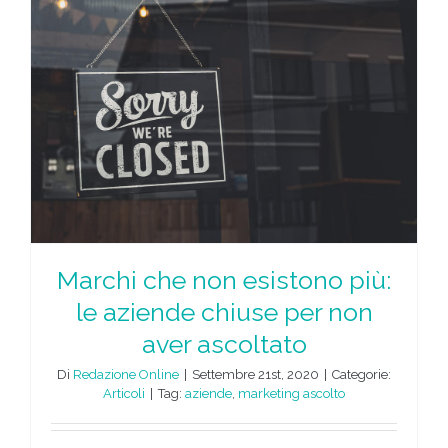
Marchi che non esistono più:
le aziende chiuse per non
aver ascoltato
Di
Redazione Online
|
Settembre 21st, 2020
|
Categorie:
Articoli
|
Tag:
aziende
,
marketing ascolto