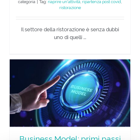
categoria
|
Tag:
riaprire un'attività
,
ripartenza post covid
,
ristorazione
Il settore della ristorazione è senza dubbi
uno di quelli ...
Business Model: primi passi