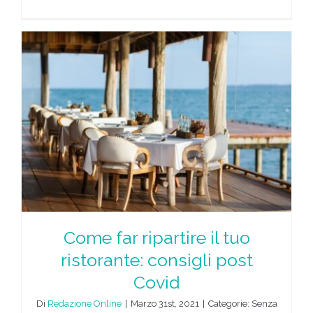
Come far ripartire il tuo
ristorante: consigli post
Covid
Di
Redazione Online
|
Marzo 31st, 2021
|
Categorie: Senza