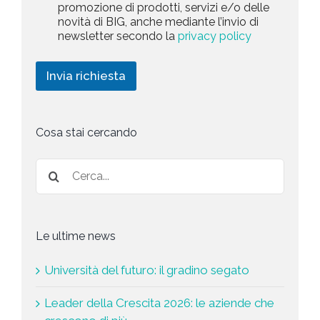
r
promozione di prodotti, servizi e/o delle
y
l
1
k
novità di BIG, anche mediante l’invio di
P
a
e
newsletter secondo la
privacy policy
o
r
t
l
i
i
i
c
n
Invia richiesta
c
h
g
y
i
*
e
s
Cosa stai cercando
t
a
*
Le ultime news
Università del futuro: il gradino segato
Leader della Crescita 2026: le aziende che