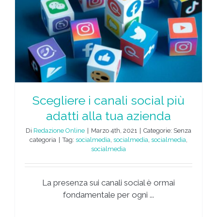
Scegliere i canali social più
adatti alla tua azienda
Di
Redazione Online
|
Marzo 4th, 2021
|
Categorie: Senza
categoria
|
Tag:
socialmedia
,
socialmedia
,
socialmedia
,
socialmedia
La presenza sui canali social è ormai
fondamentale per ogni ...